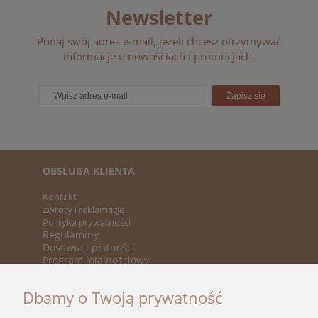
Newsletter
Podaj swój adres e-mail, jeżeli chcesz otrzymywać
informacje o nowościach i promocjach.
Zapisz się
OBSŁUGA KLIENTA
Kontakt
Zwroty i reklamacje
Polityka prywatności
Regulaminy
Dostawa i płatności
Program lojalnościowy
KATEGORIE
Dbamy o Twoją prywatność
Nowości