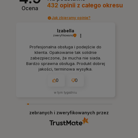
432
opinii
z całego okresu
Ocena
Jak zbieramy opinie?
Izabella
zweryfikowano
Profesjonalna obsługa i podejście do
klienta. Opakowanie tak solidnie
zabezpieczone, że mucha nie siada.
Bardzo sprawna obsługa. Produkt dobrej
jakości, terminowa wysyłka.
0
0
w tym tygodniu
zebranych i zweryfikowanych przez