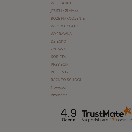
WIELKANOC
JESIEŃ / ZIMA ❄️
BOŻE NARODZENIE
WIOSNA / LATO
WYPRAWKA
DZIECKO
ZABAWA
KOBIETA
PRZYJĘCIA
PREZENTY
BACK TO SCHOOL
Nowości
Promocje
4.9
Ocena
Na podstawie
430
opinii
z