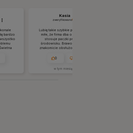
Kasia
zweryfikowano
zw
skonale
Lubię takie szybkie przesyłki. To
Sprawnie, s
dę bardzo
miłe, że firma dba o ekologię i
Doskona
 wszystko
stosuje paczki przyjazne
Przes
oblemu
środowisku. Brawo. Zostałam
zabezpiec
 Świetna
znakomicie obsłużona, chętnie
dostarczono
ą się na
tutaj wrócę.
kontakt i 
Towar w 100
0
0
w tym miesiącu
w