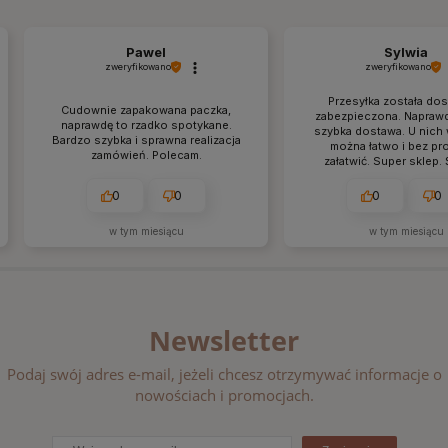
Pawel
Sylwia
zweryfikowano
zweryfikowano
Przesyłka została do
Cudownie zapakowana paczka,
zabezpieczona. Napraw
naprawdę to rzadko spotykane.
szybka dostawa. U nich
Bardzo szybka i sprawna realizacja
można łatwo i bez pr
zamówień. Polecam.
załatwić. Super sklep.
obsługa, widać, że znaj
rzeczy.
0
0
0
0
w tym miesiącu
w tym miesiącu
Newsletter
Podaj swój adres e-mail, jeżeli chcesz otrzymywać informacje o
nowościach i promocjach.