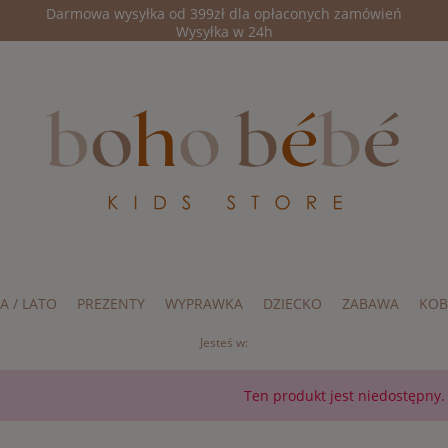
Darmowa wysyłka od 399zł dla opłaconych zamówień
Wysyłka w 24h
A / LATO
PREZENTY
WYPRAWKA
DZIECKO
ZABAWA
KOB
Jesteś w:
Ten produkt jest niedostępny.