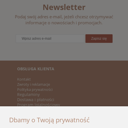
Newsletter
Podaj swój adres e-mail, jeżeli chcesz otrzymywać
informacje o nowościach i promocjach.
Zapisz się
OBSŁUGA KLIENTA
Kontakt
Zwroty i reklamacje
Polityka prywatności
Regulaminy
Dostawa i płatności
Program lojalnościowy
KATEGORIE
Dbamy o Twoją prywatność
Nowości