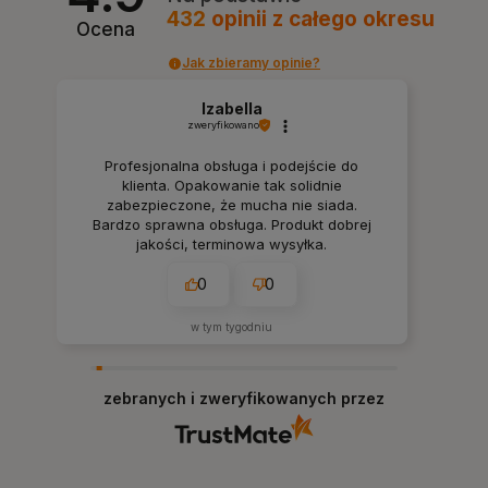
432
opinii
z całego okresu
Ocena
Jak zbieramy opinie?
Izabella
zweryfikowano
Profesjonalna obsługa i podejście do
klienta. Opakowanie tak solidnie
zabezpieczone, że mucha nie siada.
Bardzo sprawna obsługa. Produkt dobrej
jakości, terminowa wysyłka.
0
0
w tym tygodniu
zebranych i zweryfikowanych przez