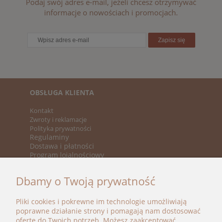
Podaj swój adres e-mail, jeżeli chcesz otrzymywać
informacje o nowościach i promocjach.
Zapisz się
OBSŁUGA KLIENTA
Kontakt
Zwroty i reklamacje
Polityka prywatności
Regulaminy
Dostawa i płatności
Program lojalnościowy
KATEGORIE
Dbamy o Twoją prywatność
Nowości
Promocje
Pliki cookies i pokrewne im technologie umożliwiają
Marki
poprawne działanie strony i pomagają nam dostosować
ofertę do Twoich potrzeb. Możesz zaakceptować