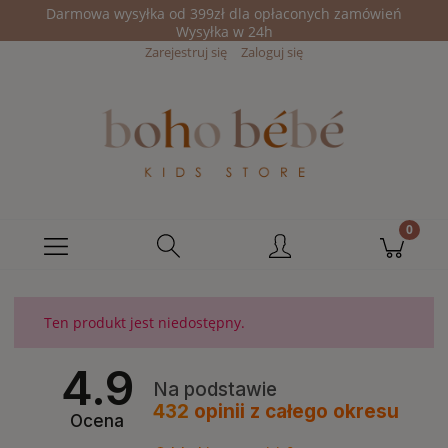
Darmowa wysyłka od 399zł dla opłaconych zamówień
Wysyłka w 24h
Zarejestruj się
Zaloguj się
Ten produkt jest niedostępny.
4.9
Na podstawie
432
opinii
z całego okresu
Ocena