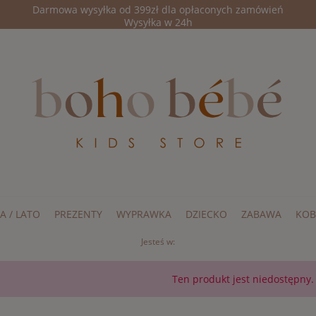
Darmowa wysyłka od 399zł dla opłaconych zamówień
Wysyłka w 24h
A / LATO
PREZENTY
WYPRAWKA
DZIECKO
ZABAWA
KOB
Jesteś w:
Ten produkt jest niedostępny.