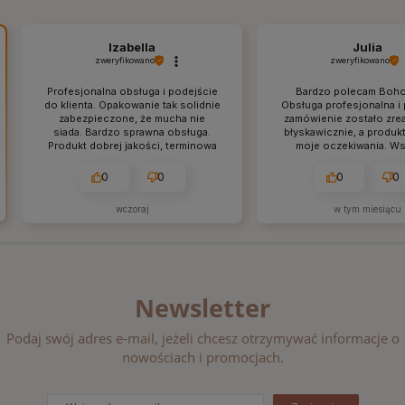
Izabella
Julia
zweryfikowano
zweryfikowano
Profesjonalna obsługa i podejście
Bardzo polecam Boho
do klienta. Opakowanie tak solidnie
Obsługa profesjonalna i
zabezpieczone, że mucha nie
zamówienie zostało zre
siada. Bardzo sprawna obsługa.
błyskawicznie, a produkt
Produkt dobrej jakości, terminowa
moje oczekiwania. W
wysyłka.
przyszło idealnie zapa
dokładnie tak, jak w op
0
0
0
0
pewno wrócę tu po kolej
wczoraj
w tym miesiącu
Newsletter
Podaj swój adres e-mail, jeżeli chcesz otrzymywać informacje o
nowościach i promocjach.