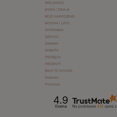
WIELKANOC
JESIEŃ / ZIMA ❄️
BOŻE NARODZENIE
WIOSNA / LATO
WYPRAWKA
DZIECKO
ZABAWA
KOBIETA
PRZYJĘCIA
PREZENTY
BACK TO SCHOOL
Nowości
Promocje
4.9
Ocena
Na podstawie
432
opinii
z