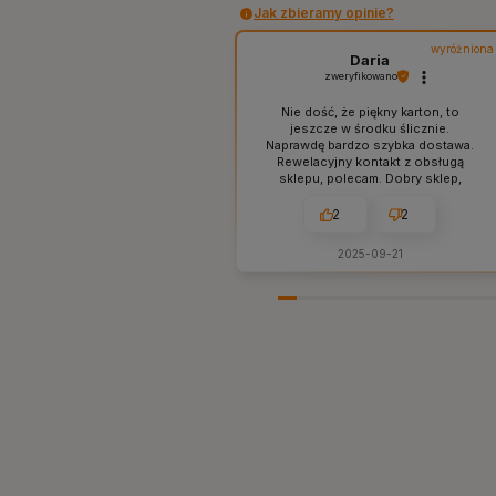
Jak zbieramy opinie?
wyróżniona
Daria
zweryfikowano
Nie dość, że piękny karton, to
jeszcze w środku ślicznie.
Naprawdę bardzo szybka dostawa.
Rewelacyjny kontakt z obsługą
sklepu, polecam. Dobry sklep,
sprawdzone produkty bez ściemy i
naciągactwa. W sam raz dla mnie,
2
2
tak jak lubię. 👍️
2025-09-21