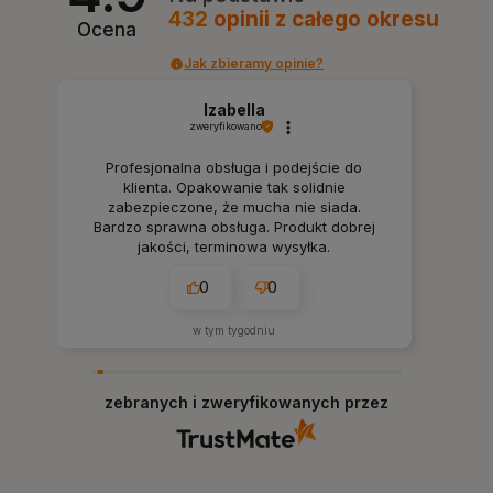
432
opinii
z całego okresu
Ocena
Jak zbieramy opinie?
Izabella
zweryfikowano
Profesjonalna obsługa i podejście do
klienta. Opakowanie tak solidnie
zabezpieczone, że mucha nie siada.
Bardzo sprawna obsługa. Produkt dobrej
jakości, terminowa wysyłka.
0
0
w tym tygodniu
zebranych i zweryfikowanych przez