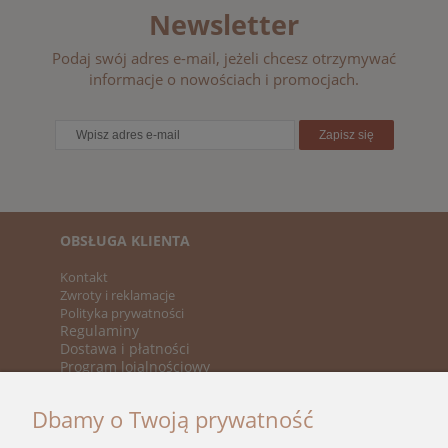
Newsletter
Podaj swój adres e-mail, jeżeli chcesz otrzymywać
informacje o nowościach i promocjach.
Zapisz się
OBSŁUGA KLIENTA
Kontakt
Zwroty i reklamacje
Polityka prywatności
Regulaminy
Dostawa i płatności
Program lojalnościowy
KATEGORIE
Dbamy o Twoją prywatność
Nowości