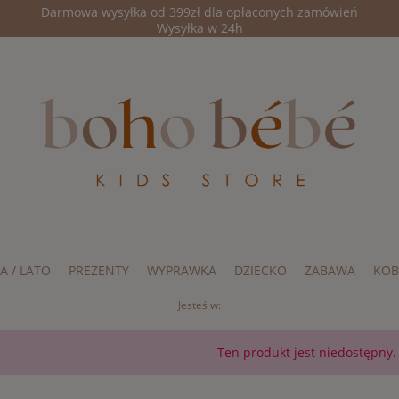
Darmowa wysyłka od 399zł dla opłaconych zamówień
Wysyłka w 24h
A / LATO
PREZENTY
WYPRAWKA
DZIECKO
ZABAWA
KOB
Jesteś w:
Ten produkt jest niedostępny.