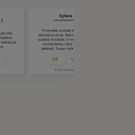
Sylwia
zweryfikowano
zw
Przesyłka została doskonale
Lubię taki
paczka,
zabezpieczona. Naprawdę bardzo
miłe, że 
otykane.
szybka dostawa. U nich wszystko
stosuj
realizacja
można łatwo i bez problemu
środowis
am.
załatwić. Super sklep. Świetna
znakomici
obsługa, widać, że znają się na
rzeczy.
0
0
w tym miesiącu
w