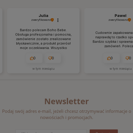
Julia
Pawel
zweryfikowano
zweryfikowano
Bardzo polecam Boho Bebe.
Cudownie zapakowana 
Obsługa profesjonalna i pomocna,
naprawdę to rzadko sp
zamówienie zostało zrealizowane
Bardzo szybka i sprawna 
błyskawicznie, a produkt przerósł
zamówień. Polec
moje oczekiwania. Wszystko
przyszło idealnie zapakowane i
dokładnie tak, jak w opisie. Na
0
0
0
0
pewno wrócę tu po kolejne zakupy.
w tym miesiącu
w tym miesiącu
Newsletter
Podaj swój adres e-mail, jeżeli chcesz otrzymywać informacje o
nowościach i promocjach.