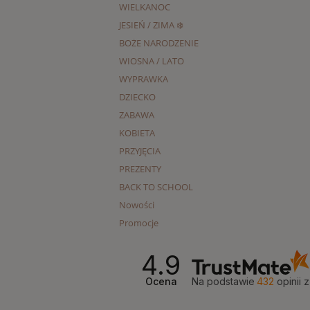
WIELKANOC
JESIEŃ / ZIMA ❄️
BOŻE NARODZENIE
WIOSNA / LATO
WYPRAWKA
DZIECKO
ZABAWA
KOBIETA
PRZYJĘCIA
PREZENTY
BACK TO SCHOOL
Nowości
Promocje
4.9
Ocena
Na podstawie
432
opinii
z