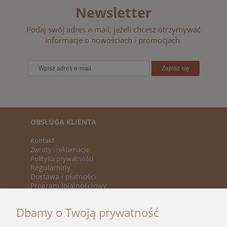
Newsletter
Podaj swój adres e-mail, jeżeli chcesz otrzymywać
informacje o nowościach i promocjach.
Zapisz się
OBSŁUGA KLIENTA
Kontakt
Zwroty i reklamacje
Polityka prywatności
Regulaminy
Dostawa i płatności
Program lojalnościowy
KATEGORIE
Dbamy o Twoją prywatność
Nowości