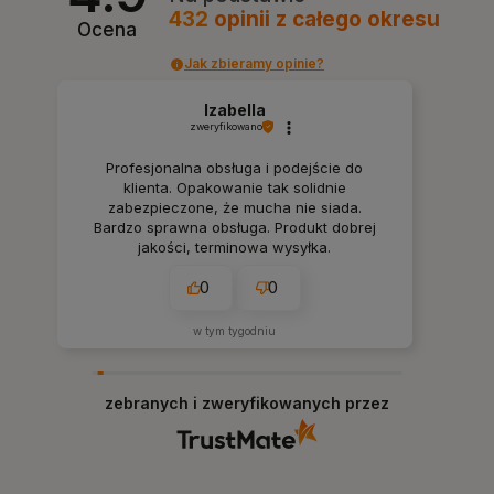
432
opinii
z całego okresu
Ocena
Jak zbieramy opinie?
Izabella
zweryfikowano
Profesjonalna obsługa i podejście do
klienta. Opakowanie tak solidnie
zabezpieczone, że mucha nie siada.
Bardzo sprawna obsługa. Produkt dobrej
jakości, terminowa wysyłka.
0
0
w tym tygodniu
zebranych i zweryfikowanych przez