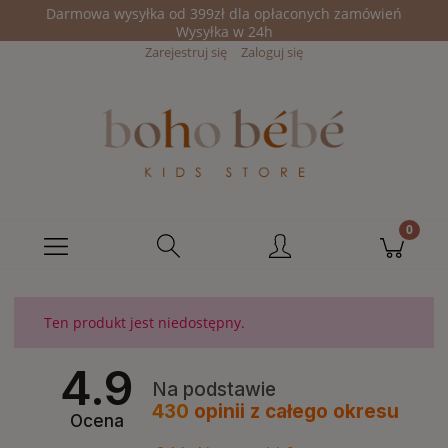
Darmowa wysyłka od 399zł dla opłaconych zamówień
Wysyłka w 24h
Zarejestruj się
Zaloguj się
Ten produkt jest niedostępny.
4.9
Na podstawie
430
opinii
z całego okresu
Ocena