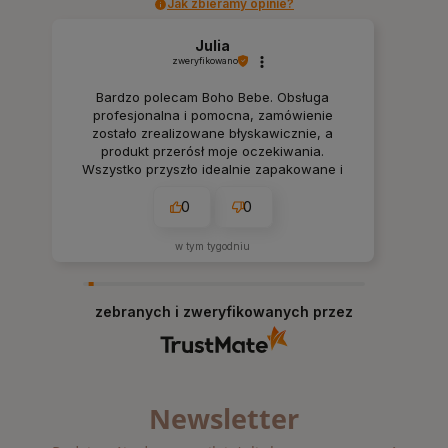
Jak zbieramy opinie?
Julia
zweryfikowano
Bardzo polecam Boho Bebe. Obsługa
profesjonalna i pomocna, zamówienie
zostało zrealizowane błyskawicznie, a
produkt przerósł moje oczekiwania.
Wszystko przyszło idealnie zapakowane i
dokładnie tak, jak w opisie. Na pewno
wrócę tu po kolejne zakupy.
0
0
w tym tygodniu
zebranych i zweryfikowanych przez
Newsletter