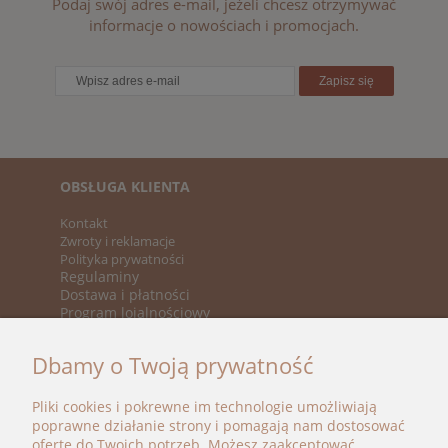
Podaj swój adres e-mail, jeżeli chcesz otrzymywać
informacje o nowościach i promocjach.
Zapisz się
OBSŁUGA KLIENTA
Kontakt
Zwroty i reklamacje
Polityka prywatności
Regulaminy
Dostawa i płatności
Program lojalnościowy
KATEGORIE
Dbamy o Twoją prywatność
Nowości
Promocje
Pliki cookies i pokrewne im technologie umożliwiają
Marki
poprawne działanie strony i pomagają nam dostosować
ofertę do Twoich potrzeb. Możesz zaakceptować