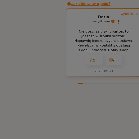
Jak zbieramy opinie?
wyróżniona
Daria
zweryfikowano
Nie dość, że piękny karton, to
jeszcze w środku ślicznie.
Naprawdę bardzo szybka dostawa.
Rewelacyjny kontakt z obsługą
sklepu, polecam. Dobry sklep,
sprawdzone produkty bez ściemy i
naciągactwa. W sam raz dla mnie,
2
2
tak jak lubię. 👍️
2025-09-21