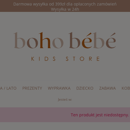
Darmowa wysyłka od 399zł dla opłaconych zamówień
Wysyłka w 24h
A / LATO
PREZENTY
WYPRAWKA
DZIECKO
ZABAWA
KOB
Jesteś w:
Ten produkt jest niedostępny.