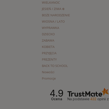
WIELKANOC
JESIEŃ / ZIMA ❄️
BOŻE NARODZENIE
WIOSNA / LATO
WYPRAWKA
DZIECKO
ZABAWA
KOBIETA
PRZYJĘCIA
PREZENTY
BACK TO SCHOOL
Nowości
Promocje
4.9
Ocena
Na podstawie
432
opinii
z