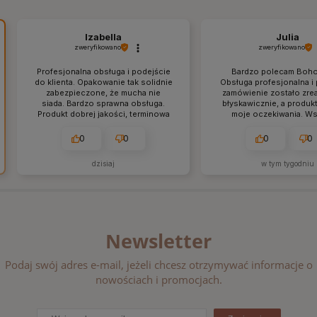
Izabella
Julia
zweryfikowano
zweryfikowano
Profesjonalna obsługa i podejście
Bardzo polecam Boho
do klienta. Opakowanie tak solidnie
Obsługa profesjonalna i
zabezpieczone, że mucha nie
zamówienie zostało zre
siada. Bardzo sprawna obsługa.
błyskawicznie, a produkt
Produkt dobrej jakości, terminowa
moje oczekiwania. W
wysyłka.
przyszło idealnie zapa
dokładnie tak, jak w op
0
0
0
0
pewno wrócę tu po kolej
dzisiaj
w tym tygodniu
Newsletter
Podaj swój adres e-mail, jeżeli chcesz otrzymywać informacje o
nowościach i promocjach.