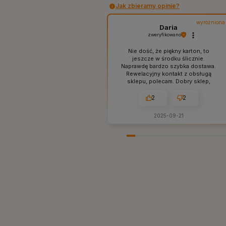
Jak zbieramy opinie?
wyróżniona
Daria
zweryfikowano
Nie dość, że piękny karton, to
jeszcze w środku ślicznie.
Naprawdę bardzo szybka dostawa.
Rewelacyjny kontakt z obsługą
sklepu, polecam. Dobry sklep,
sprawdzone produkty bez ściemy i
naciągactwa. W sam raz dla mnie,
2
2
tak jak lubię. 👍️
2025-09-21