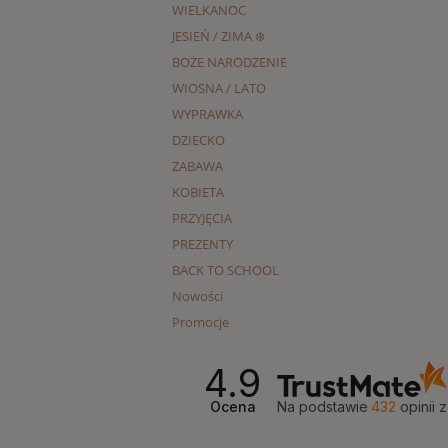
WIELKANOC
JESIEŃ / ZIMA ❄️
BOŻE NARODZENIE
WIOSNA / LATO
WYPRAWKA
DZIECKO
ZABAWA
KOBIETA
PRZYJĘCIA
PREZENTY
BACK TO SCHOOL
Nowości
Promocje
4.9
Ocena
Na podstawie
432
opinii
z