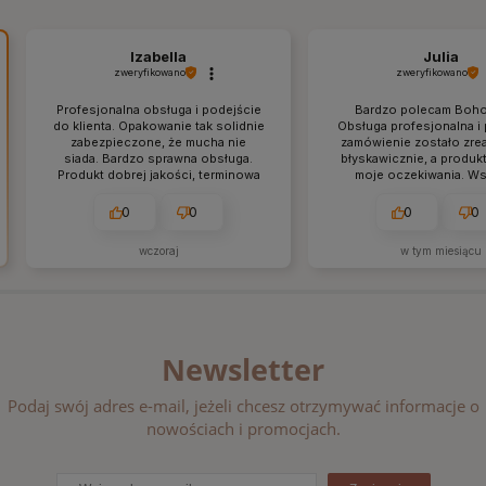
Izabella
Julia
zweryfikowano
zweryfikowano
Profesjonalna obsługa i podejście
Bardzo polecam Boho
do klienta. Opakowanie tak solidnie
Obsługa profesjonalna i
zabezpieczone, że mucha nie
zamówienie zostało zre
siada. Bardzo sprawna obsługa.
błyskawicznie, a produkt
Produkt dobrej jakości, terminowa
moje oczekiwania. W
wysyłka.
przyszło idealnie zapa
dokładnie tak, jak w op
0
0
0
0
pewno wrócę tu po kolej
wczoraj
w tym miesiącu
Newsletter
Podaj swój adres e-mail, jeżeli chcesz otrzymywać informacje o
nowościach i promocjach.