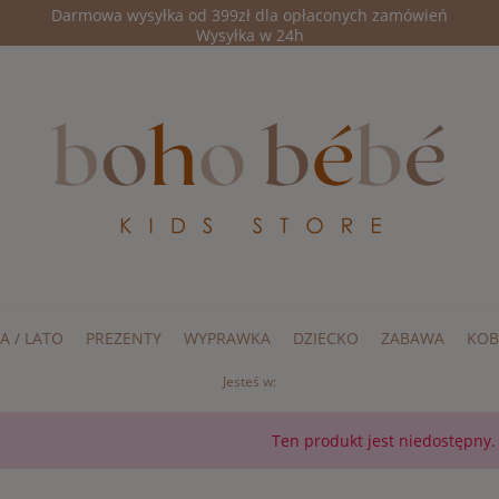
Darmowa wysyłka od 399zł dla opłaconych zamówień
Wysyłka w 24h
A / LATO
PREZENTY
WYPRAWKA
DZIECKO
ZABAWA
KOB
Jesteś w:
Ten produkt jest niedostępny.