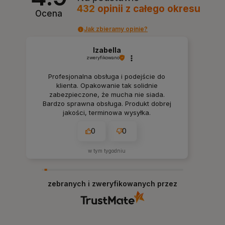
432
opinii
z całego okresu
Ocena
Jak zbieramy opinie?
Izabella
zweryfikowano
Profesjonalna obsługa i podejście do
klienta. Opakowanie tak solidnie
zabezpieczone, że mucha nie siada.
Bardzo sprawna obsługa. Produkt dobrej
jakości, terminowa wysyłka.
0
0
w tym tygodniu
zebranych i zweryfikowanych przez