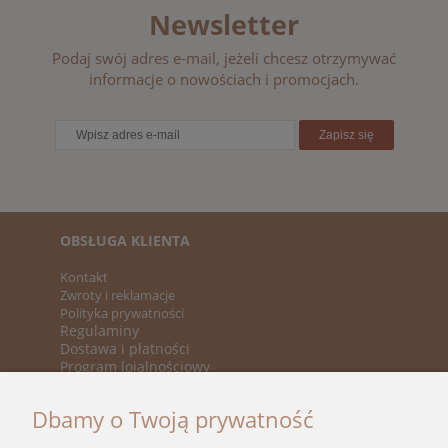
Newsletter
Podaj swój adres e-mail, jeżeli chcesz otrzymywać
informacje o nowościach i promocjach.
Zapisz się
OBSŁUGA KLIENTA
Kontakt
Zwroty i reklamacje
Polityka prywatności
Regulaminy
Dostawa i płatności
Program lojalnościowy
KATEGORIE
Dbamy o Twoją prywatność
Nowości