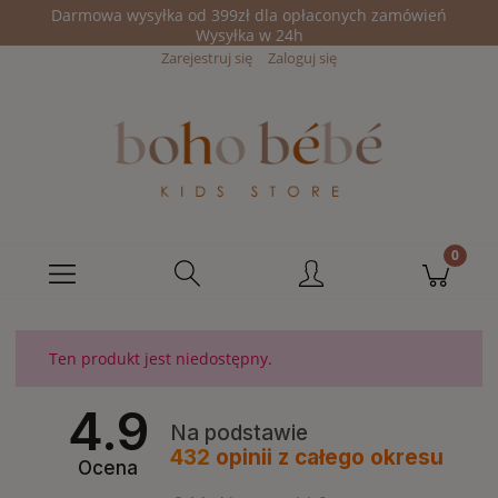
Darmowa wysyłka od 399zł dla opłaconych zamówień
Wysyłka w 24h
Zarejestruj się
Zaloguj się
Ten produkt jest niedostępny.
4.9
Na podstawie
432
opinii
z całego okresu
Ocena