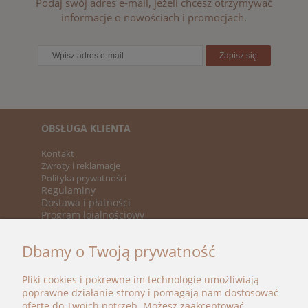
Podaj swój adres e-mail, jeżeli chcesz otrzymywać
informacje o nowościach i promocjach.
Zapisz się
OBSŁUGA KLIENTA
Kontakt
Zwroty i reklamacje
Polityka prywatności
Regulaminy
Dostawa i płatności
Program lojalnościowy
KATEGORIE
Dbamy o Twoją prywatność
Nowości
Promocje
Pliki cookies i pokrewne im technologie umożliwiają
Marki
poprawne działanie strony i pomagają nam dostosować
ofertę do Twoich potrzeb. Możesz zaakceptować