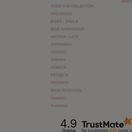
ROSIE H-W COLLECTION
WIELKANOC
JESIEŃ / ZIMA ❄️
BOŻE NARODZENIE
WIOSNA / LATO
WYPRAWKA
DZIECKO
ZABAWA
KOBIETA
PRZYJĘCIA
PREZENTY
BACK TO SCHOOL
Nowości
Promocje
4.9
Ocena
Na podstawie
432
opinii
z