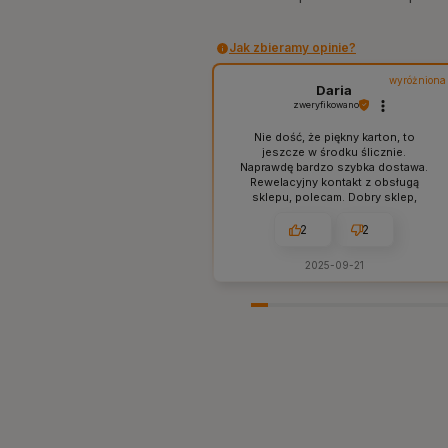
Jak zbieramy opinie?
wyróżniona
Daria
zweryfikowano
Nie dość, że piękny karton, to
jeszcze w środku ślicznie.
Naprawdę bardzo szybka dostawa.
Rewelacyjny kontakt z obsługą
sklepu, polecam. Dobry sklep,
sprawdzone produkty bez ściemy i
naciągactwa. W sam raz dla mnie,
2
2
tak jak lubię. 👍️
2025-09-21