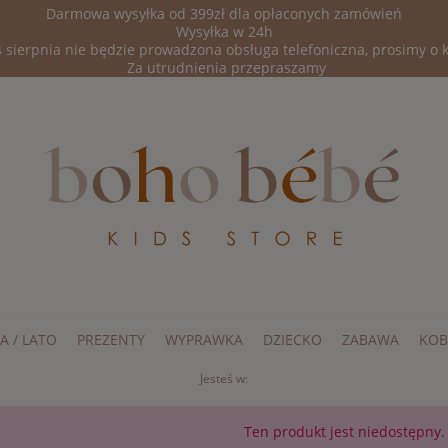
Darmowa wysyłka od 399zł dla opłaconych zamówień
Wysyłka w 24h
 sierpnia nie będzie prowadzona obsługa telefoniczna, prosimy o 
Za utrudnienia przepraszamy
A / LATO
PREZENTY
WYPRAWKA
DZIECKO
ZABAWA
KOB
Jesteś w:
Ten produkt jest niedostępny.