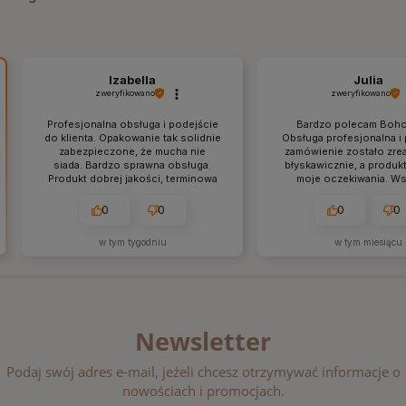
Izabella
Julia
zweryfikowano
zweryfikowano
Profesjonalna obsługa i podejście
Bardzo polecam Boho
do klienta. Opakowanie tak solidnie
Obsługa profesjonalna i
zabezpieczone, że mucha nie
zamówienie zostało zre
siada. Bardzo sprawna obsługa.
błyskawicznie, a produkt
Produkt dobrej jakości, terminowa
moje oczekiwania. W
wysyłka.
przyszło idealnie zapa
dokładnie tak, jak w op
0
0
0
0
pewno wrócę tu po kolej
w tym tygodniu
w tym miesiącu
Newsletter
Podaj swój adres e-mail, jeżeli chcesz otrzymywać informacje o
nowościach i promocjach.