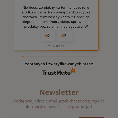
Nie dość, że piękny karton, to jeszcze w
środku ślicznie. Naprawdę bardzo szybka
dostawa. Rewelacyjny kontakt z obsługą
sklepu, polecam. Dobry sklep, sprawdzone
produkty bez ściemy i naciągactwa. W
sam raz dla mnie, tak jak lubię. 👍️
2
2
2025-09-21
zebranych i zweryfikowanych przez
Newsletter
Podaj swój adres e-mail, jeżeli chcesz otrzymywać
informacje o nowościach i promocjach.