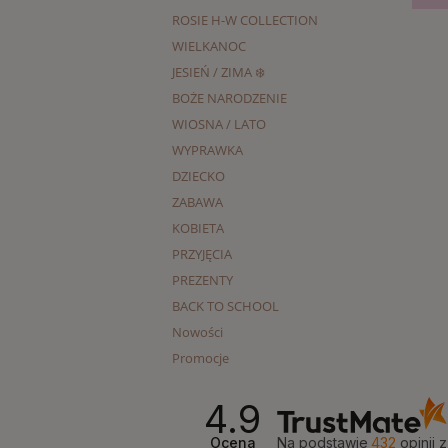
ROSIE H-W COLLECTION
WIELKANOC
JESIEŃ / ZIMA ❄️
BOŻE NARODZENIE
WIOSNA / LATO
WYPRAWKA
DZIECKO
ZABAWA
KOBIETA
PRZYJĘCIA
PREZENTY
BACK TO SCHOOL
Nowości
Promocje
4.9
Ocena
Na podstawie
432
opinii
z