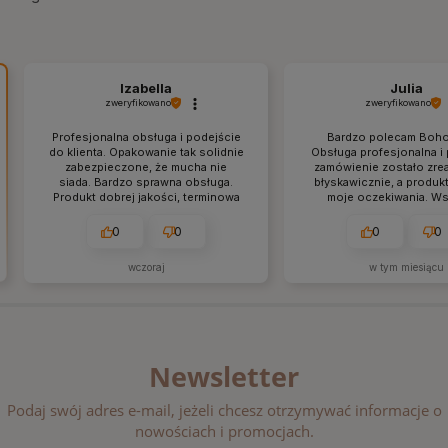
Izabella
Julia
zweryfikowano
zweryfikowano
Profesjonalna obsługa i podejście
Bardzo polecam Boho
do klienta. Opakowanie tak solidnie
Obsługa profesjonalna i
zabezpieczone, że mucha nie
zamówienie zostało zre
siada. Bardzo sprawna obsługa.
błyskawicznie, a produkt
Produkt dobrej jakości, terminowa
moje oczekiwania. W
wysyłka.
przyszło idealnie zapa
dokładnie tak, jak w op
0
0
0
0
pewno wrócę tu po kolej
wczoraj
w tym miesiącu
Newsletter
Podaj swój adres e-mail, jeżeli chcesz otrzymywać informacje o
nowościach i promocjach.