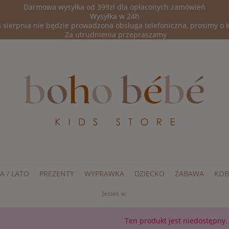
Darmowa wysyłka od 399zł dla opłaconych zamówień
Wysyłka w 24h
 sierpnia nie będzie prowadzona obsługa telefoniczna, prosimy o 
Za utrudnienia przepraszamy
A / LATO
PREZENTY
WYPRAWKA
DZIECKO
ZABAWA
KOB
Jesteś w:
Ten produkt jest niedostępny.