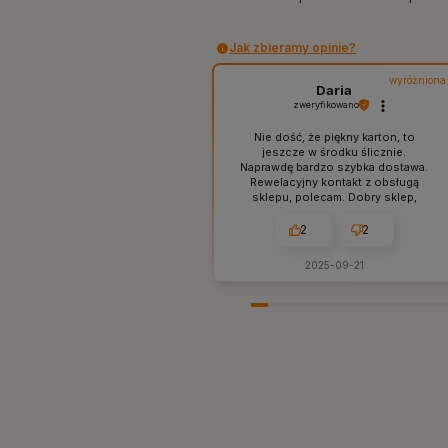
Jak zbieramy opinie?
wyróżniona
Daria
zweryfikowano
Nie dość, że piękny karton, to
jeszcze w środku ślicznie.
Naprawdę bardzo szybka dostawa.
Rewelacyjny kontakt z obsługą
sklepu, polecam. Dobry sklep,
sprawdzone produkty bez ściemy i
naciągactwa. W sam raz dla mnie,
2
2
tak jak lubię. 👍️
2025-09-21