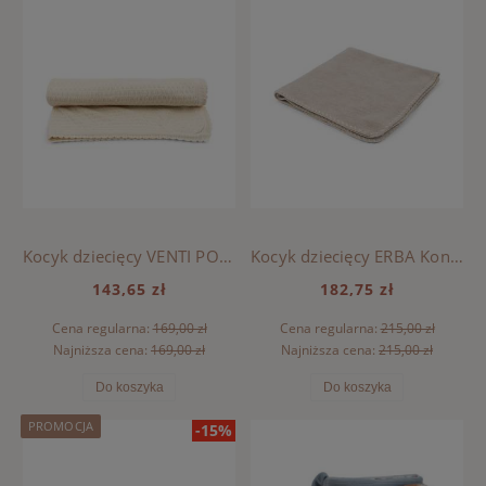
Kocyk dziecięcy VENTI POINTELLE Konges Sloejd Fanga Fontana - ANTIQUE WHITE
Kocyk dziecięcy ERBA Konges Sloejd Fanga Fontana - OATMEAL MELANGE
143,65 zł
182,75 zł
Cena regularna:
169,00 zł
Cena regularna:
215,00 zł
Najniższa cena:
169,00 zł
Najniższa cena:
215,00 zł
Do koszyka
Do koszyka
PROMOCJA
-15%