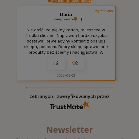
Jak zbieramy opinie?
wyróżniona
Daria
zweryfikowano
Nie dość, że piękny karton, to jeszcze w
środku ślicznie. Naprawdę bardzo szybka
dostawa. Rewelacyjny kontakt z obsługą
sklepu, polecam. Dobry sklep, sprawdzone
produkty bez ściemy i naciągactwa. W
sam raz dla mnie, tak jak lubię. 👍️
2
2
2025-09-21
zebranych i zweryfikowanych przez
Newsletter