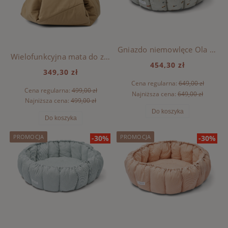
Gniazdo niemowlęce Ola Liewood - VEHICLES / DOVE BLUE
Wielofunkcyjna mata do zabawy i przechowywania Svende Liewood - ALL TOGETHER / SANDY
454,30 zł
349,30 zł
Cena regularna:
649,00 zł
Cena regularna:
499,00 zł
Najniższa cena:
649,00 zł
Najniższa cena:
499,00 zł
Do koszyka
Do koszyka
PROMOCJA
PROMOCJA
-30%
-30%