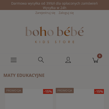
Darmowa wysyłka od 399zł dla opłaconych zamówień
Wysyłka w 24h
Zarejestruj się
Zaloguj się
MATY EDUKACYJNE
PROMOCJA
PROMOCJA
-15%
-15%