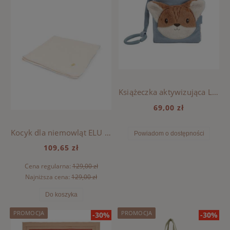
Książeczka aktywizująca Little Dutch - Forest Friends
69,00 zł
Kocyk dla niemowląt ELU Konges Sloejd Fanga Fontana - ANTIQUE WHITE
Powiadom o dostępności
109,65 zł
Cena regularna:
129,00 zł
Najniższa cena:
129,00 zł
Do koszyka
PROMOCJA
PROMOCJA
-30%
-30%