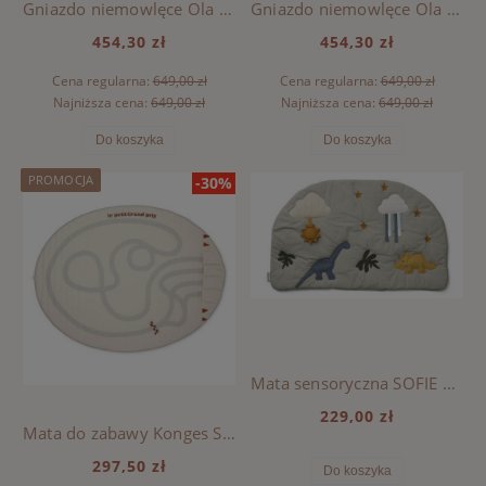
Gniazdo niemowlęce Ola Liewood - BLUE WAVE/CREME DE LA CREME
Gniazdo niemowlęce Ola Liewood - Y/D STRIPE TUSCANY ROSE / SANDY
454,30 zł
454,30 zł
Cena regularna:
649,00 zł
Cena regularna:
649,00 zł
Najniższa cena:
649,00 zł
Najniższa cena:
649,00 zł
Do koszyka
Do koszyka
PROMOCJA
-30%
Mata sensoryczna SOFIE Liewood - DINO MIX
229,00 zł
Mata do zabawy Konges Sloejd - CAR
297,50 zł
Do koszyka