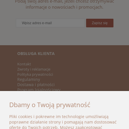
Podaj swój adres e-mail, jeżeli chcesz otrzymywać
informacje o nowościach i promocjach.
Zapisz się
OBSŁUGA KLIENTA
Kontakt
Zwroty i reklamacje
Polityka prywatności
Regulaminy
Dostawa i płatności
Program lojalnościowy
KATEGORIE
Dbamy o Twoją prywatność
Nowości
Promocje
Pliki cookies i pokrewne im technologie umożliwiają
Marki
poprawne działanie strony i pomagają nam dostosować
ofertę do Twoich potrzeb. Możesz zaakceptować