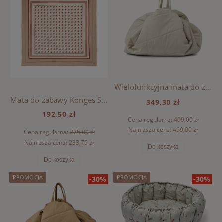
Wielofunkcyjna mata do zabawy i przechowywania Svende Liewood - MONSTERS BLUE MIX
Mata do zabawy Konges Sloejd - COEUR
349,30 zł
192,50 zł
Cena regularna:
499,00 zł
Najniższa cena:
499,00 zł
Cena regularna:
275,00 zł
Najniższa cena:
233,75 zł
Do koszyka
Do koszyka
PROMOCJA
PROMOCJA
-30%
-30%