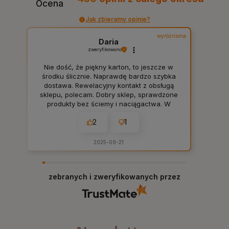
Ocena
Jak zbieramy opinie?
wyróżniona
Daria
zweryfikowano
Nie dość, że piękny karton, to jeszcze w
środku ślicznie. Naprawdę bardzo szybka
dostawa. Rewelacyjny kontakt z obsługą
sklepu, polecam. Dobry sklep, sprawdzone
produkty bez ściemy i naciągactwa. W
sam raz dla mnie, tak jak lubię. 👍️
2
1
2025-09-21
zebranych i zweryfikowanych przez