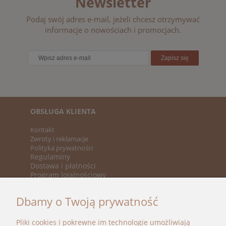
Newsletter
Podaj swój adres e-mail, jeżeli chcesz otrzymywać
informacje o nowościach i promocjach.
Zapisz się
OBSŁUGA KLIENTA
Kontakt
Zwroty i reklamacje
Polityka prywatności
Regulaminy
Dostawa i płatności
Program lojalnościowy
KATEGORIE
Dbamy o Twoją prywatność
Nowości
Promocje
Pliki cookies i pokrewne im technologie umożliwiają