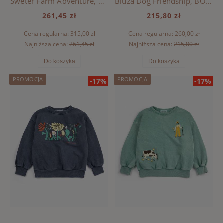
Sweter Farm Adventure, BOBO CHOSES - RED
Bluza Dog Friendship, BOBO CHOSES - PINK
261,45 zł
215,80 zł
Cena regularna:
315,00 zł
Cena regularna:
260,00 zł
Najniższa cena:
261,45 zł
Najniższa cena:
215,80 zł
Do koszyka
Do koszyka
PROMOCJA
PROMOCJA
-17%
-17%