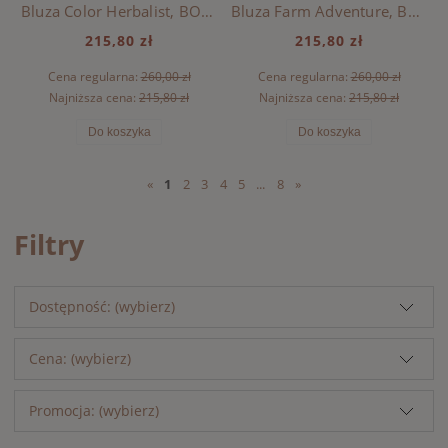
Bluza Color Herbalist, BOBO CHOSES - NAVY BLUE
Bluza Farm Adventure, BOBO CHOSES - GREEN
215,80 zł
215,80 zł
Cena regularna:
260,00 zł
Cena regularna:
260,00 zł
Najniższa cena:
215,80 zł
Najniższa cena:
215,80 zł
Do koszyka
Do koszyka
«
1
2
3
4
5
...
8
»
Filtry
Dostępność: (wybierz)
Cena: (wybierz)
Promocja: (wybierz)