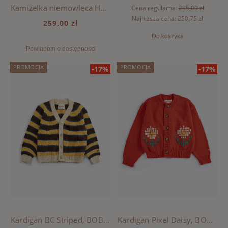
Kamizelka niemowlęca Harvey BABY z wełny merino Hvid - Light Blue
Cena regularna:
295,00 zł
Najniższa cena:
250,75 zł
259,00 zł
Do koszyka
Powiadom o dostępności
PROMOCJA
PROMOCJA
-17%
-17%
Kardigan BC Striped, BOBO CHOSES - YELLOW
Kardigan Pixel Daisy, BOBO CHOSES - RED