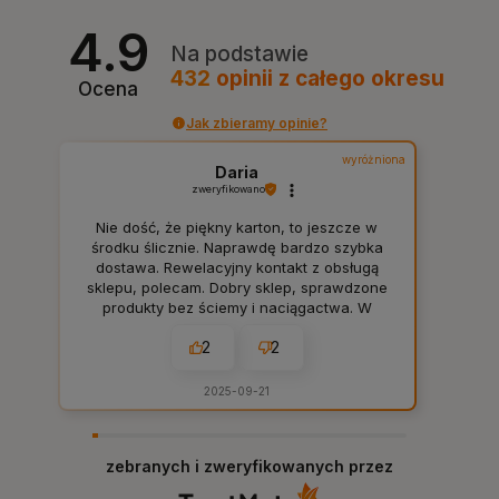
4.9
Na podstawie
432
opinii
z całego okresu
Ocena
Jak zbieramy opinie?
wyróżniona
Daria
zweryfikowano
Nie dość, że piękny karton, to jeszcze w
środku ślicznie. Naprawdę bardzo szybka
dostawa. Rewelacyjny kontakt z obsługą
sklepu, polecam. Dobry sklep, sprawdzone
produkty bez ściemy i naciągactwa. W
sam raz dla mnie, tak jak lubię. 👍️
2
2
2025-09-21
zebranych i zweryfikowanych przez