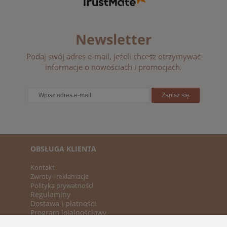
Newsletter
Podaj swój adres e-mail, jeżeli chcesz otrzymywać
informacje o nowościach i promocjach.
Zapisz się
OBSŁUGA KLIENTA
Kontakt
Zwroty i reklamacje
Polityka prywatności
Regulaminy
Dostawa i płatności
Program lojalnościowy