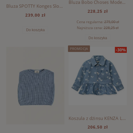
Bluza Bobo Choses Modern, BOBO CHOSES - GREEN
Bluza SPOTTY Konges Sloejd - BROWN RICE
228,25 zł
239,00 zł
Cena regularna:
275,00 zł
Najniższa cena:
228,25 zł
Do koszyka
Do koszyka
PROMOCJA
-30%
Koszula z dżinsu KENZA Liewood - SWEETHEARTS / LIGHT BLUE DENIM
206,50 zł