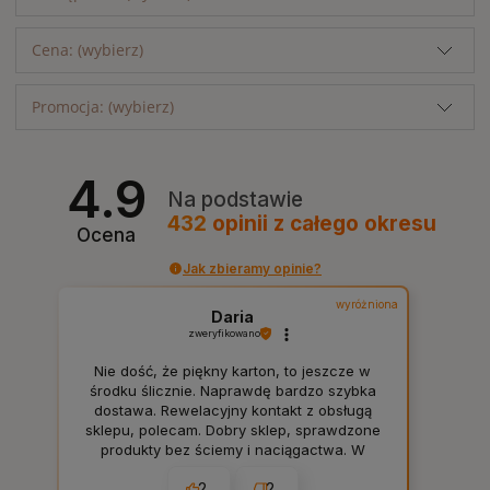
Cena: (wybierz)
Promocja: (wybierz)
4.9
Na podstawie
432
opinii
z całego okresu
Ocena
Jak zbieramy opinie?
wyróżniona
Daria
zweryfikowano
Nie dość, że piękny karton, to jeszcze w
środku ślicznie. Naprawdę bardzo szybka
dostawa. Rewelacyjny kontakt z obsługą
sklepu, polecam. Dobry sklep, sprawdzone
produkty bez ściemy i naciągactwa. W
sam raz dla mnie, tak jak lubię. 👍️
2
2