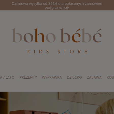
Darmowa wysyłka od 399zł dla opłaconych zamówień
Wysyłka w 24h
A / LATO
PREZENTY
WYPRAWKA
DZIECKO
ZABAWA
KOB