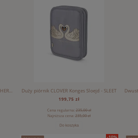
Duży piórnik CLOVER Konges Sloejd - CHERRY
Duży piórnik CLOVER Konges Sloejd - SLEET
199,75 zł
Cena regularna:
235,00 zł
Najniższa cena:
235,00 zł
Do koszyka
-10%