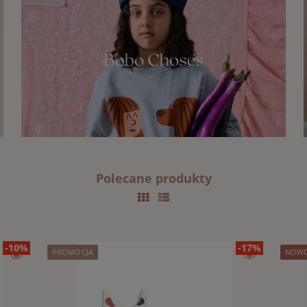
Polecane produkty
-10%
-17%
PROMOCJA
NOW