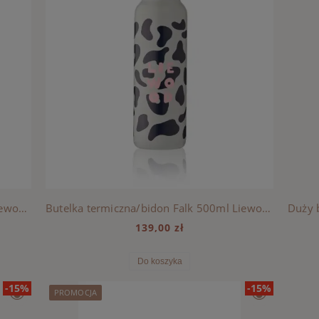
Butelka na wodę Yang Tritan, 500ml Liewood - RACE CARS / CLASSIC NAVY
Butelka termiczna/bidon Falk 500ml Liewood - MEGA LEO MIST
139,00 zł
Do koszyka
-15%
-15%
PROMOCJA