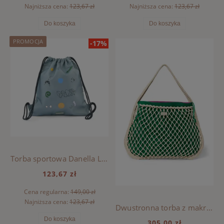
Najniższa cena:
123,67 zł
Najniższa cena:
123,67 zł
Do koszyka
Do koszyka
PROMOCJA
-17%
Torba sportowa Danella Liewood - PLAY / DUSTY PEPPERMINT
123,67 zł
Cena regularna:
149,00 zł
Najniższa cena:
123,67 zł
Dwustronna torba z makramy Mom Bag Natural, Studio Noos - Purple-Green
Do koszyka
305,00 zł