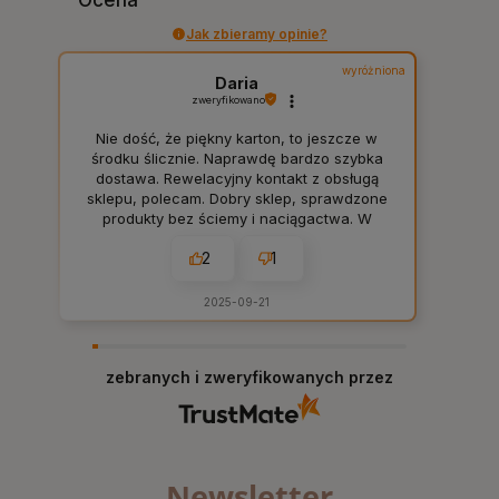
Jak zbieramy opinie?
wyróżniona
Daria
zweryfikowano
Nie dość, że piękny karton, to jeszcze w
środku ślicznie. Naprawdę bardzo szybka
dostawa. Rewelacyjny kontakt z obsługą
sklepu, polecam. Dobry sklep, sprawdzone
produkty bez ściemy i naciągactwa. W
sam raz dla mnie, tak jak lubię. 👍️
2
1
2025-09-21
zebranych i zweryfikowanych przez
Newsletter