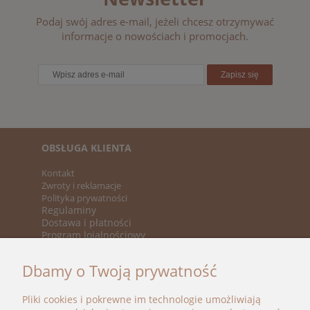
Podaj swój adres e-mail, jeżeli chcesz otrzymywać
informacje o nowościach i promocjach.
Zapisz się
OBSŁUGA KLIENTA
Kontakt
Zwroty i reklamacje
Polityka prywatności
Regulaminy
Dostawa i płatności
Program lojalnościowy
KATEGORIE
Dbamy o Twoją prywatność
Nowości
Promocje
Pliki cookies i pokrewne im technologie umożliwiają
Marki