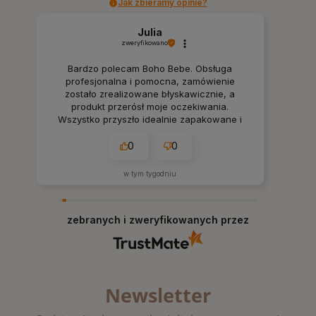
Jak zbieramy opinie?
Julia
zweryfikowano
Bardzo polecam Boho Bebe. Obsługa
profesjonalna i pomocna, zamówienie
zostało zrealizowane błyskawicznie, a
produkt przerósł moje oczekiwania.
Wszystko przyszło idealnie zapakowane i
dokładnie tak, jak w opisie. Na pewno
wrócę tu po kolejne zakupy.
0
0
w tym tygodniu
zebranych i zweryfikowanych przez
Newsletter