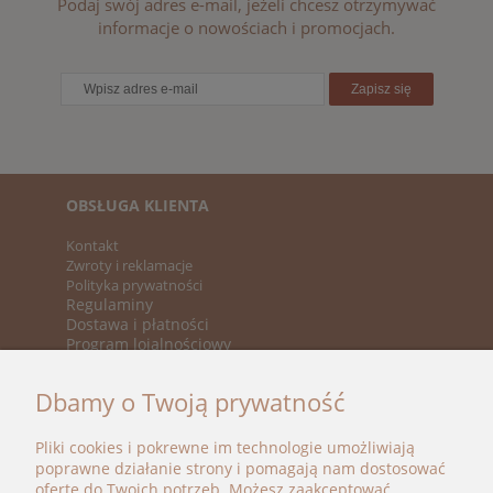
Podaj swój adres e-mail, jeżeli chcesz otrzymywać
informacje o nowościach i promocjach.
Zapisz się
OBSŁUGA KLIENTA
Kontakt
Zwroty i reklamacje
Polityka prywatności
Regulaminy
Dostawa i płatności
Program lojalnościowy
KATEGORIE
Dbamy o Twoją prywatność
Nowości
Promocje
Pliki cookies i pokrewne im technologie umożliwiają
Marki
poprawne działanie strony i pomagają nam dostosować
ofertę do Twoich potrzeb. Możesz zaakceptować