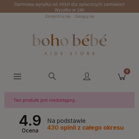
Darmowa wysyłka od 399zł dla opłaconych zamówień
Wysyłka w 24h
Zarejestruj się
Zaloguj się
Ten produkt jest niedostępny.
4.9
Na podstawie
430
opinii
z całego okresu
Ocena