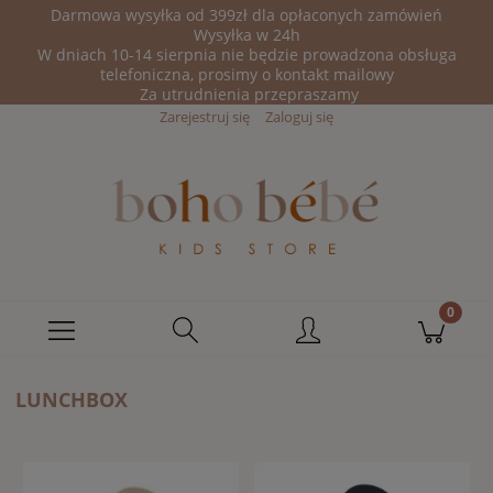
Darmowa wysyłka od 399zł dla opłaconych zamówień
Wysyłka w 24h
W dniach 10-14 sierpnia nie będzie prowadzona obsługa
telefoniczna, prosimy o kontakt mailowy
Za utrudnienia przepraszamy
Zarejestruj się
Zaloguj się
LUNCHBOX