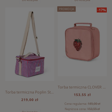
Do koszyka
Do koszyka
PROMOCJA
-17%
Torba termiczna CLOVER Konges Sloejd - ROSETTE
Torba termiczna Poplin Striped, Studio Noos - Raspberry
153,55 zł
219,00 zł
Cena regularna:
185,00 zł
Najniższa cena:
153,55 zł