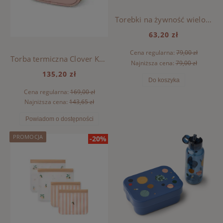
Torebki na żywność wielokrotnego użytku Rebus Liewood - ALL TOGETHER / SANDY
63,20 zł
Cena regularna:
79,00 zł
Torba termiczna Clover Konges Sloejd - MAHOGANY ROSE
Najniższa cena:
79,00 zł
135,20 zł
Do koszyka
Cena regularna:
169,00 zł
Najniższa cena:
143,65 zł
Powiadom o dostępności
PROMOCJA
-20%