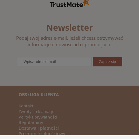
Newsletter
Podaj swój adres e-mail, jeżeli chcesz otrzymywać
informacje o nowościach i promocjach.
Zapisz się
OBSŁUGA KLIENTA
Kontakt
Zwroty i reklamacje
Polityka prywatności
Regulaminy
Dostawa i płatności
Program lojalnościowy