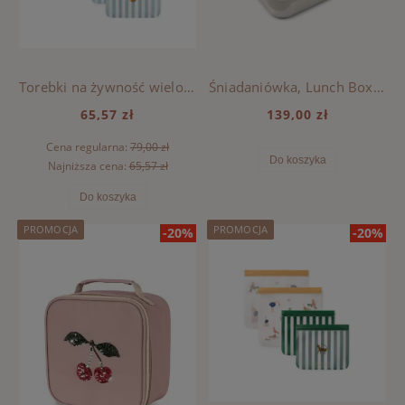
Torebki na żywność wielokrotnego użytku Rebus Liewood - SEA CREATURE / SANDY
Śniadaniówka, Lunch Box ARTHUR Liewood - AROUND THE WORLD / SANDY
65,57 zł
139,00 zł
Cena regularna:
79,00 zł
Do koszyka
Najniższa cena:
65,57 zł
Do koszyka
PROMOCJA
PROMOCJA
-20%
-20%