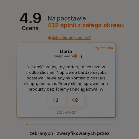
4.9
Na podstawie
432
opinii
z całego okresu
Ocena
Jak zbieramy opinie?
wyróżniona
Daria
zweryfikowano
Nie dość, że piękny karton, to jeszcze w
środku ślicznie. Naprawdę bardzo szybka
dostawa. Rewelacyjny kontakt z obsługą
sklepu, polecam. Dobry sklep, sprawdzone
produkty bez ściemy i naciągactwa. W
sam raz dla mnie, tak jak lubię. 👍️
2
2
2025-09-21
zebranych i zweryfikowanych przez