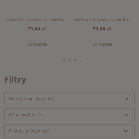
Torebki na żywność wielokrotnego użytku KEITH Liewood - CRAB / SANDY
Torebki na żywność wielokrotnego użytku KEITH Liewood - PEACH / SEA SHELL
79,00 zł
79,00 zł
Do koszyka
Do koszyka
«
1
2
3
»
Filtry
Dostępność: (wybierz)
Cena: (wybierz)
Promocja: (wybierz)