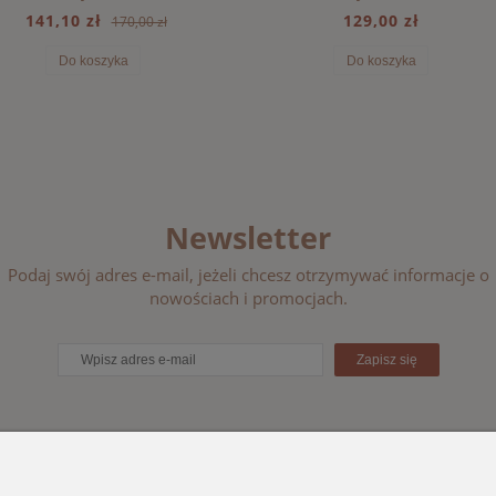
141,10 zł
129,00 zł
170,00 zł
Do koszyka
Do koszyka
Newsletter
Podaj swój adres e-mail, jeżeli chcesz otrzymywać informacje o
nowościach i promocjach.
Zapisz się