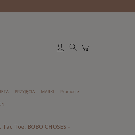
Zarejestruj się
Zaloguj się
IETA
PRZYJĘCIA
MARKI
Promocje
EEN
ic Tac Toe, BOBO CHOSES -