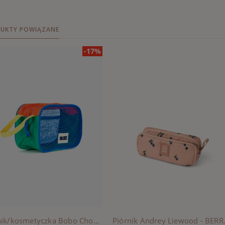
UKTY POWIĄZANE
-17%
Piórnik/kosmetyczka Bobo Choses, BOBO CHOSES - MULTICOLOR
Piórnik And