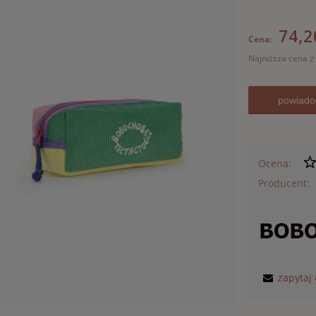
74,2
Cena:
Najniższa cena z
Jeżeli pro
powiado
30 dni, wy
momentu, 
sprzedaży
Ocena:
Producent:
zapytaj