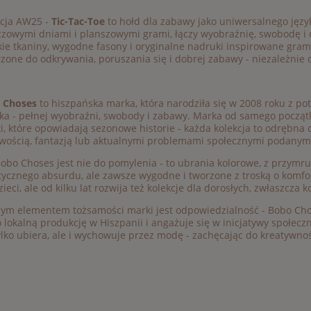
kcja AW25 -
Tic-Tac-Toe
to hołd dla zabawy jako uniwersalnego język
zowymi dniami i planszowymi grami, łączy wyobraźnię, swobodę i od
ie tkaniny, wygodne fasony i oryginalne nadruki inspirowane gram
zone do odkrywania, poruszania się i dobrej zabawy - niezależnie 
 Choses
to hiszpańska marka, która narodziła się w 2008 roku z p
ka - pełnej wyobraźni, swobody i zabawy. Marka od samego początk
ki, które opowiadają sezonowe historie - każda kolekcja to odrębna
wością, fantazją lub aktualnymi problemami społecznymi podanymi 
Bobo Choses jest nie do pomylenia - to ubrania kolorowe, z przymr
tycznego absurdu, ale zawsze wygodne i tworzone z troską o komf
zieci, ale od kilku lat rozwija też kolekcje dla dorosłych, zwłaszcza k
ym elementem tożsamości marki jest odpowiedzialność - Bobo Cho
 lokalną produkcję w Hiszpanii i angażuje się w inicjatywy społecz
ylko ubiera, ale i wychowuje przez modę - zachęcając do kreatywnośc