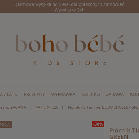
Darmowa wysyłka od 399zł dla opłaconych zamówień
Wysyłka w 24h
A / LATO
PREZENTY
WYPRAWKA
DZIECKO
ZABAWA
KOB
teś w:
ZABAWA
PAPIERNICZE
Piórnik Tic Tac Toe, BOBO CHOSES - GR
-30%
MOCJA
Piórnik T
GREEN