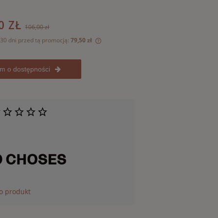
0 ZŁ
106,00 zł
 30 dni przed tą promocją:
79,50 zł
dukt jest sprzedawany krócej niż
m o dostępności
świetlana jest najniższa cena od
kiedy produkt pojawił się w
.
 o produkt