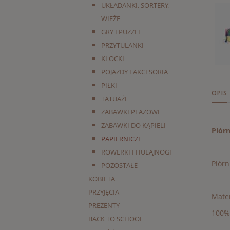
UKŁADANKI, SORTERY,
WIEŻE
GRY I PUZZLE
PRZYTULANKI
KLOCKI
POJAZDY I AKCESORIA
PIŁKI
OPIS
TATUAŻE
ZABAWKI PLAŻOWE
ZABAWKI DO KĄPIELI
Piór
PAPIERNICZE
ROWERKI I HULAJNOGI
Piórn
POZOSTAŁE
KOBIETA
PRZYJĘCIA
Mater
PREZENTY
100% 
BACK TO SCHOOL