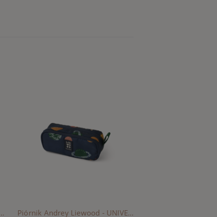
rey Liewood - BERRY / PALE TUSCANY
Piórnik Andrey Liewood - UNIVERSE / CLASSIC NAVY