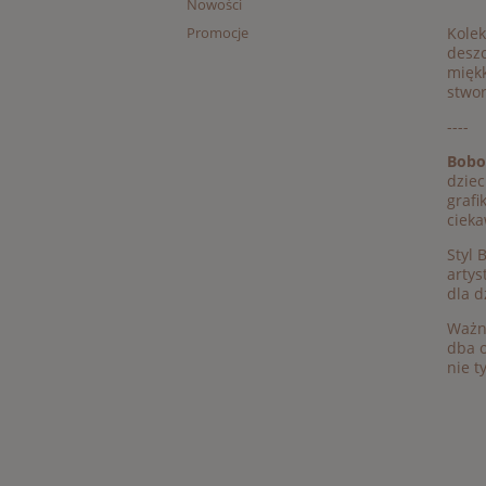
Nowości
Kole
Promocje
deszc
miękk
stwor
----
Bobo
dziec
grafi
cieka
Styl 
artys
dla d
Ważn
dba o
nie t