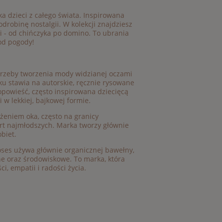
a dzieci z całego świata. Inspirowana
robinę nostalgii. W kolekcji znajdziesz
i - od chińczyka po domino. To ubrania
od pogody!
otrzeby tworzenia mody widzianej oczami
u stawia na autorskie, ręcznie rysowane
 opowieść, często inspirowana dziecięcą
w lekkiej, bajkowej formie.
użeniem oka, często na granicy
ort najmłodszych. Marka tworzy głównie
obiet.
ses używa głównie organicznej bawełny,
ne oraz środowiskowe. To marka, która
i, empatii i radości życia.