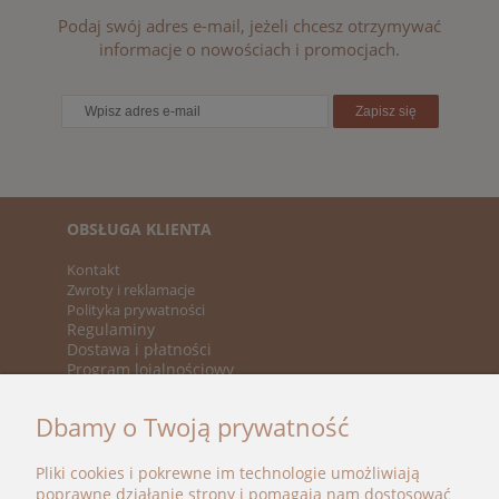
Podaj swój adres e-mail, jeżeli chcesz otrzymywać
informacje o nowościach i promocjach.
Zapisz się
OBSŁUGA KLIENTA
Kontakt
Zwroty i reklamacje
Polityka prywatności
Regulaminy
Dostawa i płatności
Program lojalnościowy
KATEGORIE
Dbamy o Twoją prywatność
Nowości
Promocje
Pliki cookies i pokrewne im technologie umożliwiają
Marki
poprawne działanie strony i pomagają nam dostosować