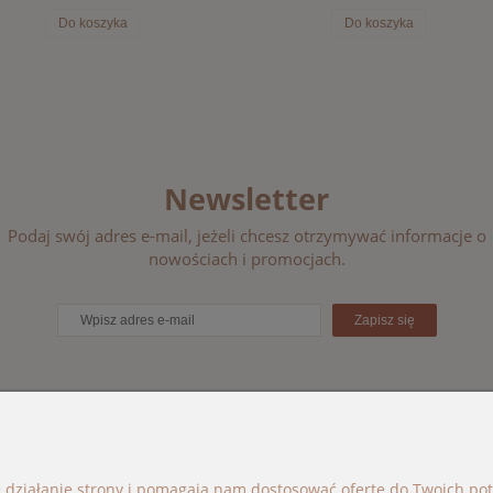
Do koszyka
Do koszyka
Newsletter
Podaj swój adres e-mail, jeżeli chcesz otrzymywać informacje o
nowościach i promocjach.
Zapisz się
ORIE
BOHO BÉBÉ
e działanie strony i pomagają nam dostosować ofertę do Twoich p