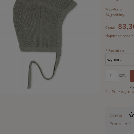
Wysyłka w:
24 godziny
83,3
Cena:
Najniższa cena z
Jeżeli pro
*
Rozmiar:
30 dni, wy
momentu, 
sprzedaży
szt.
Z
*
- Pole wyma
Ocena:
Producent: