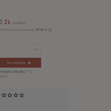
0 ZŁ
119,00 zł
 30 dni przed tą promocją:
95,20 zł
dukt jest sprzedawany krócej niż
świetlana jest najniższa cena od
kiedy produkt pojawił się w
.
Do koszyka
yskujesz
83
pkt [
?
]
gane