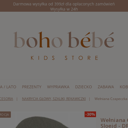
Darmowa wysyłka od 399zł dla opłaconych zamówień
Wysyłka w 24h
A / LATO
PREZENTY
WYPRAWKA
DZIECKO
ZABAWA
KOB
KCESORIA
NAKRYCIA GŁOWY, SZALIKI, RĘKAWICZKI
Wełniana Czapeczka 
-30%
MOCJA
Wełniana 
Sloejd - 