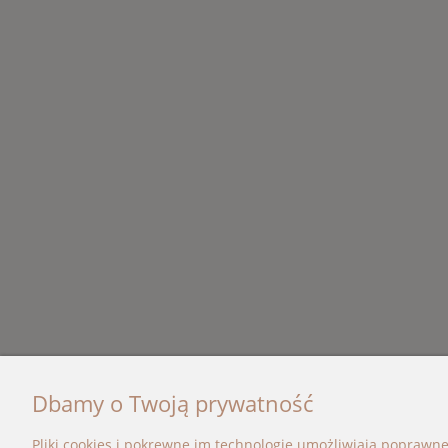
Dbamy o Twoją prywatność
OBSŁUGA KLIENTA
KATEG
Pliki cookies i pokrewne im technologie umożliwiają poprawn