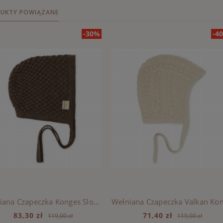
UKTY POWIĄZANE
-30%
-4
Wełniana Czapeczka Konges Sloejd - ICED COFFEE
83,30 zł
71,40 zł
119,00 zł
119,00 zł