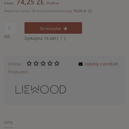
74,25 ZŁ
Cena:
99,00 zł
Najniższa cena z 30 dni przed tą promocją:
74,25 zł
Jeżeli produkt jest 
30 dni, wyświetlana 
momentu, kiedy prod
Do koszyka
sprzedaży.
szt.
Zyskujesz
74
pkt [
?
]
Ocena:
zapytaj o produkt
Producent:
OPIS