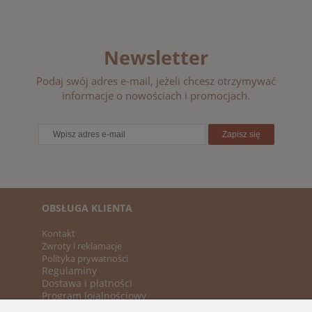
Newsletter
Podaj swój adres e-mail, jeżeli chcesz otrzymywać
informacje o nowościach i promocjach.
Zapisz się
OBSŁUGA KLIENTA
Kontakt
Zwroty i reklamacje
Polityka prywatności
Regulaminy
Dostawa i płatności
Program lojalnościowy