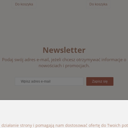
Do koszyka
Do koszyka
Newsletter
Podaj swój adres e-mail, jeżeli chcesz otrzymywać informacje o
nowościach i promocjach.
Zapisz się
ORIE
BOHO BÉBÉ
e działanie strony i pomagają nam dostosować ofertę do Twoich p