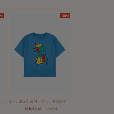
0%
-30%
Koszulka Chair, BOBO CHOSES - RED
Koszulka Roll The Dice, BOBO CHOSES - BLUE
109,90 zł
119,00 zł
157,00 zł
17