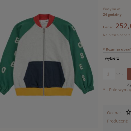
Wysyłka w:
24 godziny
252,
Cena:
Najniższa cena z
Jeżeli pr
*
Rozmiar ubrań
30 dni, w
momentu,
sprzedaż
szt.
Z
*
- Pole wyma
Ocena:
Producent: