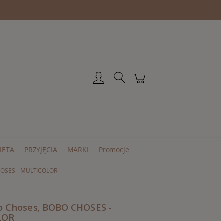
Zarejestruj się
Zaloguj się
IETA
PRZYJĘCIA
MARKI
Promocje
HOSES - MULTICOLOR
o Choses, BOBO CHOSES -
LOR