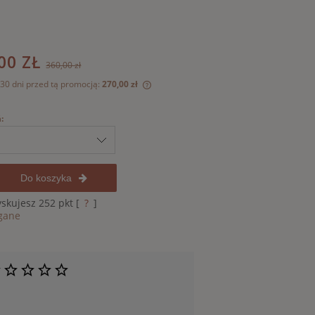
00 ZŁ
360,00 zł
 30 dni przed tą promocją:
270,00 zł
odukt jest sprzedawany krócej niż
:
yświetlana jest najniższa cena od
 kiedy produkt pojawił się w
y.
Do koszyka
yskujesz
252
pkt [
?
]
gane