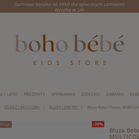
Darmowa wysyłka od 399zł dla opłaconych zamówień
Wysyłka w 24h
A / LATO
PREZENTY
WYPRAWKA
DZIECKO
ZABAWA
KOB
ODZIEŻ I AKCESORIA
BLUZY I SWETRY
Bluza Bobo Choses, BOBO C
-30%
MOCJA
Bluza Bob
MULTICO