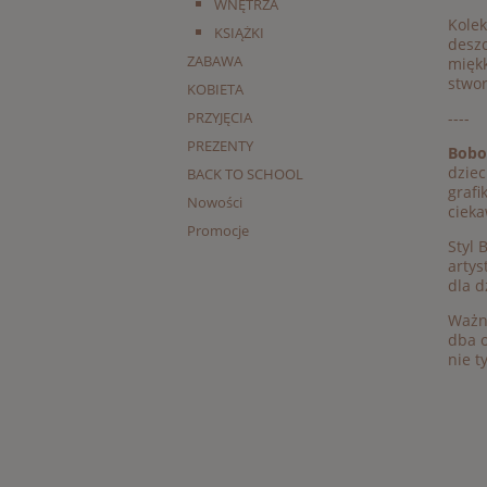
WNĘTRZA
Kole
KSIĄŻKI
deszc
ZABAWA
miękk
stwor
KOBIETA
PRZYJĘCIA
----
PREZENTY
Bobo
dziec
BACK TO SCHOOL
grafi
Nowości
cieka
Promocje
Styl 
artys
dla d
Ważn
dba o
nie t