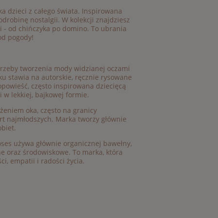
a dzieci z całego świata. Inspirowana
robinę nostalgii. W kolekcji znajdziesz
i - od chińczyka po domino. To ubrania
od pogody!
otrzeby tworzenia mody widzianej oczami
u stawia na autorskie, ręcznie rysowane
 opowieść, często inspirowana dziecięcą
w lekkiej, bajkowej formie.
użeniem oka, często na granicy
ort najmłodszych. Marka tworzy głównie
obiet.
ses używa głównie organicznej bawełny,
ne oraz środowiskowe. To marka, która
i, empatii i radości życia.