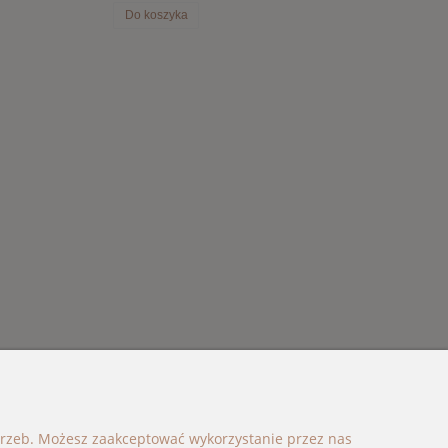
Do koszyka
Do koszyka
otrzeb. Możesz zaakceptować wykorzystanie przez nas