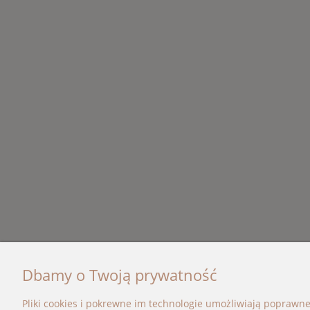
Dbamy o Twoją prywatność
OBSŁUGA KLIENTA
KATEG
Pliki cookies i pokrewne im technologie umożliwiają poprawn