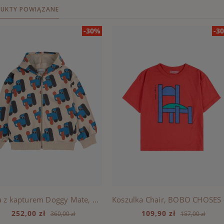
UKTY POWIĄZANE
-30%
-3
Bluza z kapturem Doggy Mate, BOBO CHOSES - OFFWHITE
252,00 zł
109,90 zł
360,00 zł
157,00 zł