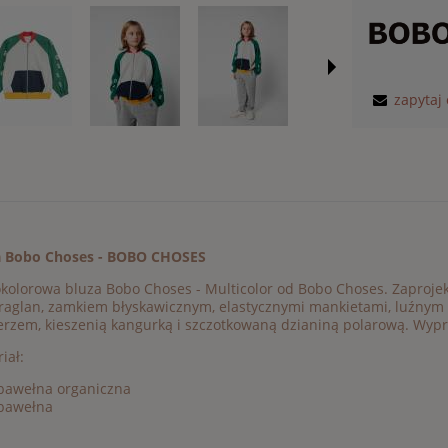
zapytaj
a Bobo Choses - BOBO CHOSES
kolorowa bluza Bobo Choses - Multicolor od Bobo Choses. Zaproj
raglan, zamkiem błyskawicznym, elastycznymi mankietami, luźnym 
erzem, kieszenią kangurką i szczotkowaną dzianiną polarową. Wyp
iał:
bawełna organiczna
bawełna