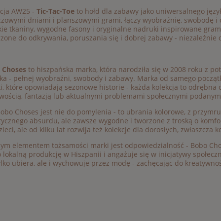
kcja AW25 -
Tic-Tac-Toe
to hołd dla zabawy jako uniwersalnego język
zowymi dniami i planszowymi grami, łączy wyobraźnię, swobodę i od
ie tkaniny, wygodne fasony i oryginalne nadruki inspirowane gram
zone do odkrywania, poruszania się i dobrej zabawy - niezależnie 
 Choses
to hiszpańska marka, która narodziła się w 2008 roku z p
ka - pełnej wyobraźni, swobody i zabawy. Marka od samego początk
ki, które opowiadają sezonowe historie - każda kolekcja to odrębna
wością, fantazją lub aktualnymi problemami społecznymi podanymi 
Bobo Choses jest nie do pomylenia - to ubrania kolorowe, z przymr
tycznego absurdu, ale zawsze wygodne i tworzone z troską o komf
zieci, ale od kilku lat rozwija też kolekcje dla dorosłych, zwłaszcza k
ym elementem tożsamości marki jest odpowiedzialność - Bobo Cho
 lokalną produkcję w Hiszpanii i angażuje się w inicjatywy społecz
ylko ubiera, ale i wychowuje przez modę - zachęcając do kreatywnośc