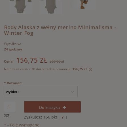
Body Alaska z wełny merino Minimalisma -
Winter Fog
Wysyłka w:
24 godziny
156,75 ZŁ
Cena:
209,00 zł
Najniższa cena z 30 dni przed tą promocją:
156,75 zł
Jeżeli produkt jest
30 dni, wyświetlana
*
Rozmiar:
momentu, kiedy pro
sprzedaży.
Do koszyka
szt.
Zyskujesz
156
pkt [
?
]
*
- Pole wymagane