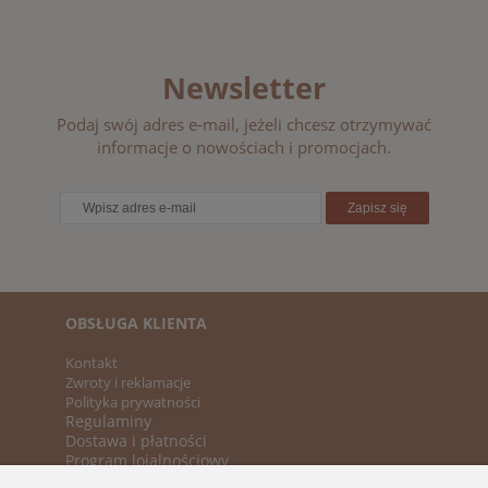
Newsletter
Podaj swój adres e-mail, jeżeli chcesz otrzymywać
informacje o nowościach i promocjach.
Zapisz się
OBSŁUGA KLIENTA
Kontakt
Zwroty i reklamacje
Polityka prywatności
Regulaminy
Dostawa i płatności
Program lojalnościowy