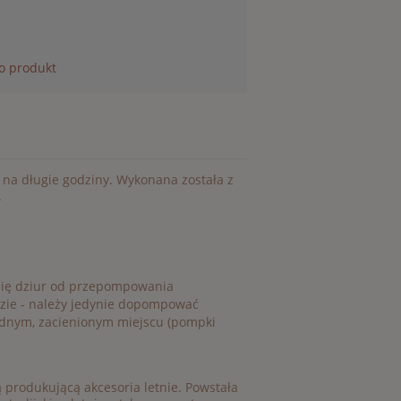
 o produkt
 na długie godziny. Wykonana została z
.
się dziur od przepompowania
dzie - należy jedynie dopompować
odnym, zacienionym miejscu (pompki
 produkującą akcesoria letnie. Powstała