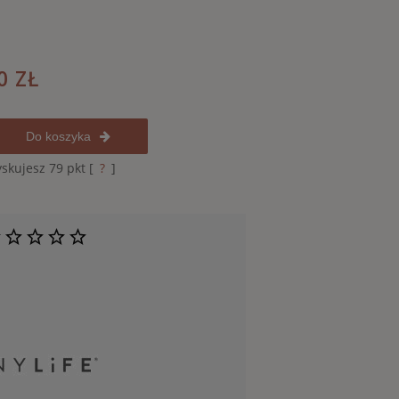
0 ZŁ
Do koszyka
yskujesz
79
pkt [
?
]