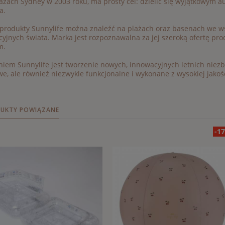
ażach Sydney w 2003 roku, ma prosty cel: dzielić się wyjątkowym aus
ta.
 produkty Sunnylife można znaleźć na plażach oraz basenach we w
yjnych świata. Marka jest rozpoznawalna za jej szeroką ofertę p
im.
iem Sunnylife jest tworzenie nowych, innowacyjnych letnich niezbę
we, ale również niezwykle funkcjonalne i wykonane z wysokiej jakoś
UKTY POWIĄZANE
-1