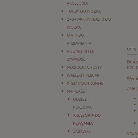
AKCESORIA
TORBY DO WÓZKA
ZABAWKI I WKŁADKI DO
WÓZKA
MATY DO
PRZEWIJANIA
OPIS
POJEMNIKI NA
ŻYWNOŚĆ
Dmuch
NOSIDŁA I CHUSTY
PVC b
WALIZKI I PLECAKI
Wymi
KREMY OCHRONNE
Zalec
NA PLAŻE
ODZIEŻ
PLAŻOWA
AKCESORIA DO
PŁYWANIA
ZABAWKI
Stwor