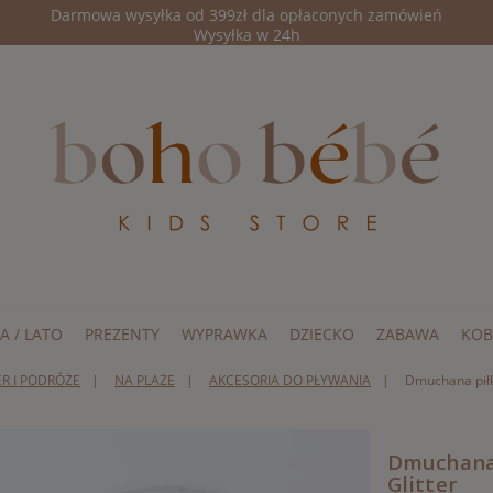
Darmowa wysyłka od 399zł dla opłaconych zamówień
Wysyłka w 24h
A / LATO
PREZENTY
WYPRAWKA
DZIECKO
ZABAWA
KOB
R I PODRÓŻE
NA PLAŻE
AKCESORIA DO PŁYWANIA
Dmuchana piłka
Dmuchana 
Glitter