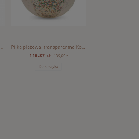
plażowa Konges Sloejd - CHERRY BLUSH
Piłka plażowa, transparentna Konges Sloejd LARGE - TRANSPARENT CREAM
115,37 zł
139,00 zł
Do koszyka