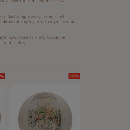
tralijskim, letnim stylem z resztą
szystkich najgorętszych miejscach
roduktów niezbędnych w każdym sezonie
dników, które są nie tylko piękne i
ci materiałów.
7%
-17%