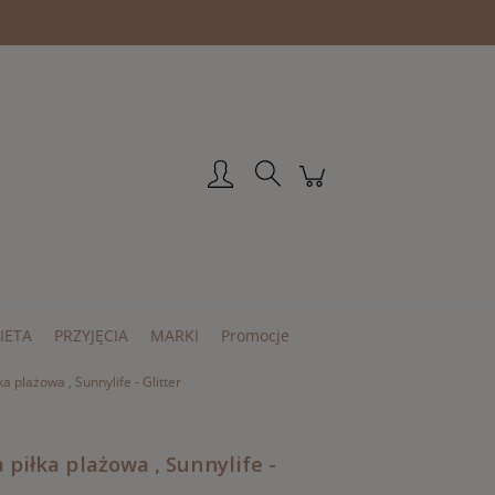
Zarejestruj się
Zaloguj się
IETA
PRZYJĘCIA
MARKI
Promocje
 plażowa , Sunnylife - Glitter
piłka plażowa , Sunnylife -