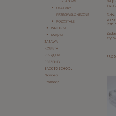
na pl
PLAŻOWE
świa
OKULARY
PRZECIWSŁONECZNE
Dziś,
wakac
POZOSTAŁE
letn
WNĘTRZA
Zadan
KSIĄŻKI
stylo
ZABAWA
KOBIETA
PRZYJĘCIA
PROD
PREZENTY
BACK TO SCHOOL
Nowości
Promocje