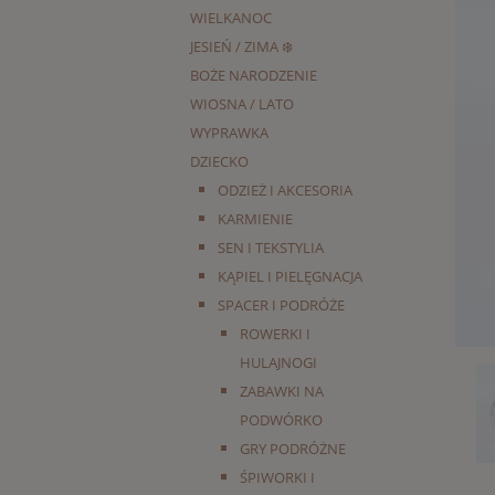
WIELKANOC
JESIEŃ / ZIMA ❄️
BOŻE NARODZENIE
WIOSNA / LATO
WYPRAWKA
DZIECKO
ODZIEŻ I AKCESORIA
KARMIENIE
SEN I TEKSTYLIA
KĄPIEL I PIELĘGNACJA
SPACER I PODRÓŻE
ROWERKI I
HULAJNOGI
ZABAWKI NA
PODWÓRKO
GRY PODRÓŻNE
ŚPIWORKI I