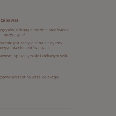
a zabawa!
ygrysów, a drugą o rodzinie niedźwiedzi
ch muzycznych!
owanie jest zamykane na elastyczny
howywania elementów puzzli.
dawnym, spokojnym ale i ciekawym stylu.
otowy prezent na wszelkie okazje!