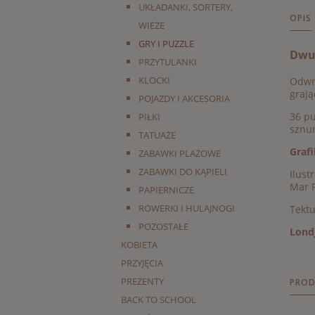
UKŁADANKI, SORTERY,
OPIS
WIEŻE
GRY I PUZZLE
Dwus
PRZYTULANKI
KLOCKI
Odwra
grają
POJAZDY I AKCESORIA
36 pu
PIŁKI
sznu
TATUAŻE
Grafi
ZABAWKI PLAŻOWE
ZABAWKI DO KĄPIELI
Ilust
Mar 
PAPIERNICZE
ROWERKI I HULAJNOGI
Tektu
POZOSTAŁE
Londj
KOBIETA
PRZYJĘCIA
PREZENTY
PROD
BACK TO SCHOOL