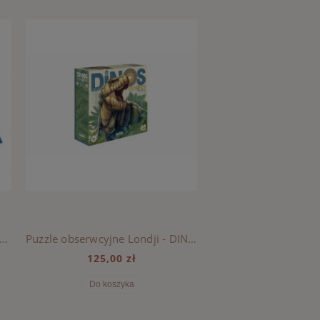
stronne puzzle dla dzieci, Londji - Lato i Zima w Górach
Puzzle obserwcyjne Londji - DINOS
125,00 zł
119,00 z
Do koszyka
Do koszyka