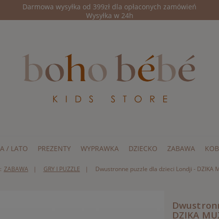
Darmowa wysyłka od 399zł dla opłaconych zamówień
Wysyłka w 24h
A / LATO
PREZENTY
WYPRAWKA
DZIECKO
ZABAWA
KOB
:
ZABAWA
GRY I PUZZLE
Dwustronne puzzle dla dzieci Londji - DZIKA
Dwustronne
DZIKA MU