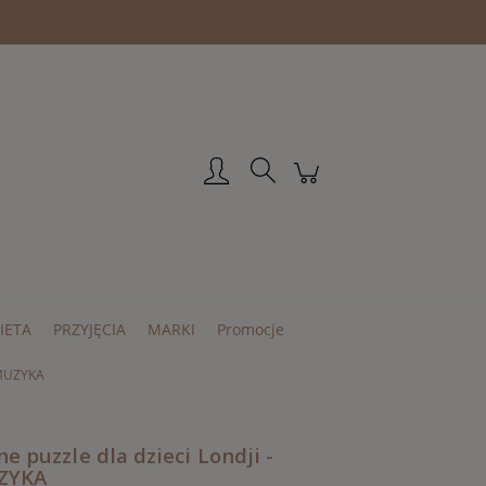
Zarejestruj się
Zaloguj się
IETA
PRZYJĘCIA
MARKI
Promocje
 MUZYKA
 puzzle dla dzieci Londji -
ZYKA