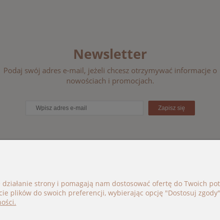
Newsletter
Podaj swój adres e-mail, jeżeli chcesz otrzymywać informacje o
nowościach i promocjach.
Zapisz się
ORIE
BOHO BÉBÉ
e działanie strony i pomagają nam dostosować ofertę do Twoich p
cie plików do swoich preferencji, wybierając opcję "Dostosuj zgody"
i
kontakt@bohobebe.pl
ości.
je
+48 696 696 979
Instagram