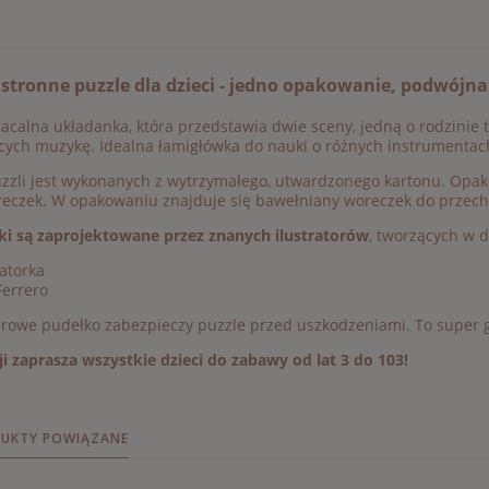
tronne puzzle dla dzieci - jedno opakowanie, podwójn
calna układanka, która przedstawia dwie sceny, jedną o rodzinie t
cych muzykę. Idealna łamigłówka do nauki o różnych instrumenta
zzli jest wykonanych z wytrzymałego, utwardzonego kartonu. Opak
reczek. W opakowaniu znajduje się bawełniany woreczek do przec
ki są zaprojektowane przez znanych ilustratorów
, tworzących w 
ratorka
Ferrero
rowe pudełko zabezpieczy puzzle przed uszkodzeniami. To super g
i zaprasza wszystkie dzieci do zabawy od lat 3 do 103!
UKTY POWIĄZANE