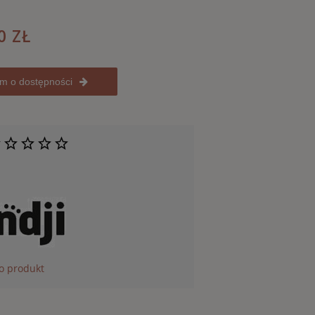
0 ZŁ
m o dostępności
 o produkt