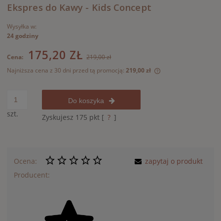
Ekspres do Kawy - Kids Concept
Wysyłka w:
24 godziny
175,20 ZŁ
Cena:
219,00 zł
Najniższa cena z 30 dni przed tą promocją:
219,00 zł
Jeżeli produkt jest
30 dni, wyświetlana
momentu, kiedy pro
Do koszyka
sprzedaży.
szt.
Zyskujesz
175
pkt [
?
]
Ocena:
zapytaj o produkt
Producent: