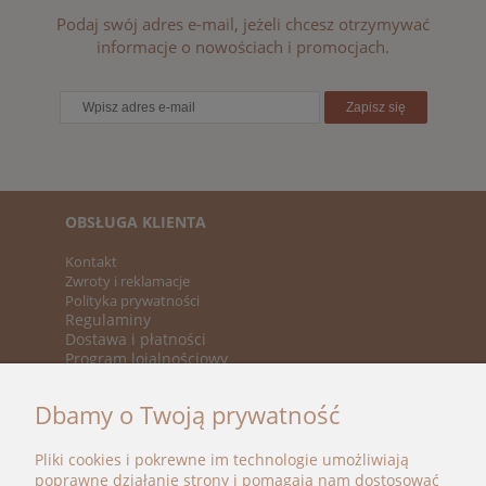
Podaj swój adres e-mail, jeżeli chcesz otrzymywać
informacje o nowościach i promocjach.
Zapisz się
OBSŁUGA KLIENTA
Kontakt
Zwroty i reklamacje
Polityka prywatności
Regulaminy
Dostawa i płatności
Program lojalnościowy
KATEGORIE
Dbamy o Twoją prywatność
Nowości
Promocje
Pliki cookies i pokrewne im technologie umożliwiają
Marki
poprawne działanie strony i pomagają nam dostosować