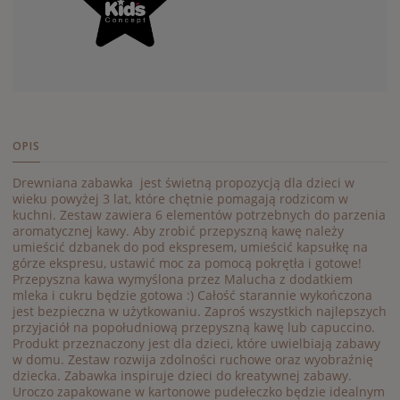
OPIS
Drewniana zabawka jest świetną propozycją dla dzieci w
wieku powyżej 3 lat, które chętnie pomagają rodzicom w
kuchni. Zestaw zawiera 6 elementów potrzebnych do parzenia
aromatycznej kawy. Aby zrobić przepyszną kawę należy
umieścić dzbanek do pod ekspresem, umieścić kapsułkę na
górze ekspresu, ustawić moc za pomocą pokrętła i gotowe!
Przepyszna kawa wymyślona przez Malucha z dodatkiem
mleka i cukru będzie gotowa :) Całość starannie wykończona
jest bezpieczna w użytkowaniu. Zaproś wszystkich najlepszych
przyjaciół na popołudniową przepyszną kawę lub capuccino.
Produkt przeznaczony jest dla dzieci, które uwielbiają zabawy
w domu. Zestaw rozwija zdolności ruchowe oraz wyobraźnię
dziecka. Zabawka inspiruje dzieci do kreatywnej zabawy.
Uroczo zapakowane w kartonowe pudełeczko będzie idealnym