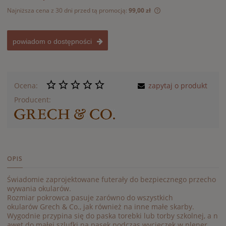
Najniższa cena z 30 dni przed tą promocją:
99,00 zł
Jeżeli produkt jest 
30 dni, wyświetlana 
momentu, kiedy prod
powiadom o dostępności
sprzedaży.
Ocena:
zapytaj o produkt
Producent:
OPIS
Świadomie
zaprojektowane
futerały
do
b
ezpiecznego
przecho
wywania
okularów
.
Rozmiar pokrowca
pasuje
zarówno
do
wszystkich
okularów
Grech
&
Co
.,
jak
również
na
inne
małe
skarby
.
Wygodnie
przypina
się
do
paska
torebki
lu
b
torby
szkolnej
,
a
n
awet
do
małej
szlufki
na
pasek
podczas
wycieczek
w
plener
.