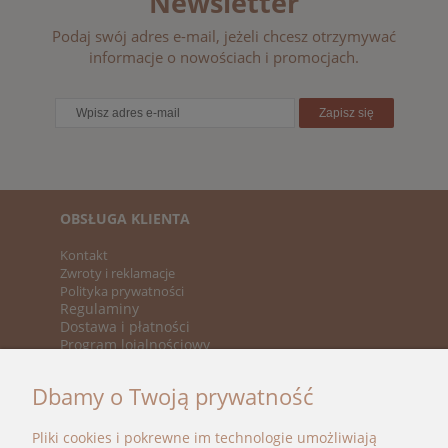
Newsletter
Podaj swój adres e-mail, jeżeli chcesz otrzymywać
informacje o nowościach i promocjach.
Zapisz się
OBSŁUGA KLIENTA
Kontakt
Zwroty i reklamacje
Polityka prywatności
Regulaminy
Dostawa i płatności
Program lojalnościowy
KATEGORIE
Dbamy o Twoją prywatność
Nowości
Promocje
Pliki cookies i pokrewne im technologie umożliwiają