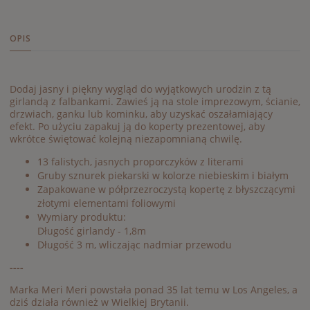
OPIS
Dodaj jasny i piękny wygląd do wyjątkowych urodzin z tą
girlandą z falbankami. Zawieś ją na stole imprezowym, ścianie,
drzwiach, ganku lub kominku, aby uzyskać oszałamiający
efekt. Po użyciu zapakuj ją do koperty prezentowej, aby
wkrótce świętować kolejną niezapomnianą chwilę.
13 falistych, jasnych proporczyków z literami
Gruby sznurek piekarski w kolorze niebieskim i białym
Zapakowane w półprzezroczystą kopertę z błyszczącymi
złotymi elementami foliowymi
Wymiary produktu:
Długość girlandy - 1,8m
Długość 3 m, wliczając nadmiar przewodu
----
Marka Meri Meri powstała ponad 35 lat temu w Los Angeles, a
dziś działa również w Wielkiej Brytanii.