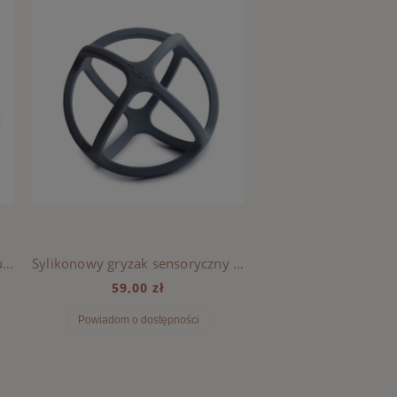
Sylikonowy Gryzak Mushie Cloud Gray
Sylikonowy gryzak sensoryczny Mushie - 3D BALL Tradewinds
59,00 zł
59,90 zł
Powiadom o dostępności
Powiadom o dostę