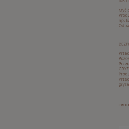
INST
Myć 
Prod
np. k
Odbar
BEZP
Przed
Pozos
Prze
GRYZ
Prod
Przed
gryza
PROD