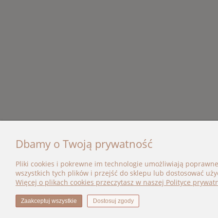
Dbamy o Twoją prywatność
OBSŁUGA KLIENTA
KATEG
Pliki cookies i pokrewne im technologie umożliwiają poprawn
wszystkich tych plików i przejść do sklepu lub dostosować uży
Kontakt
Nowośc
Więcej o plikach cookies przeczytasz w naszej Polityce prywatn
Zwroty i reklamacje
Promoc
Polityka prywatności
Marki
Regulaminy
Zaakceptuj wszystkie
Dostosuj zgody
Dostawa i płatności
Program lojalnościowy