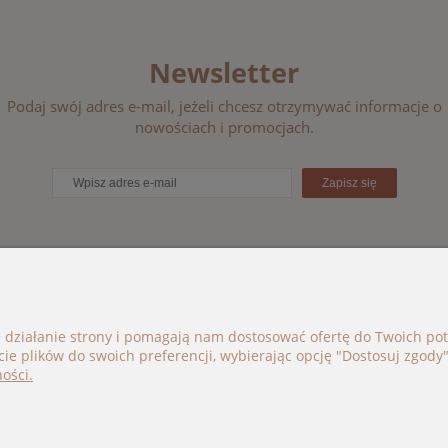
Newsletter
Podaj swój adres e-mail, jeżeli chcesz otrzymywać informacje o
nowościach i promocjach.
Zapisz się
ORIE
BOHO BÉBÉ
e działanie strony i pomagają nam dostosować ofertę do Twoich p
cie plików do swoich preferencji, wybierając opcję "Dostosuj zgody"
i
kontakt@bohobebe.pl
ości.
je
+48 696 696 979
Instagram
Facebook