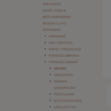
WIELKANOC
JESIEŃ / ZIMA ❄️
BOŻE NARODZENIE
WIOSNA / LATO
WYPRAWKA
KARMIENIE
SEN I TEKSTYLIA
KĄPIEL I PIELĘGNACJA
PIERWSZE UBRANKA
PIERWSZE ZABAWKI
GRYZAKI
GRZECHOTKI
ZABAWKI
SENSORYCZNE
PRZYTULANKI
MATY EDUKACYJNE
ŁAŃCUCHY DO