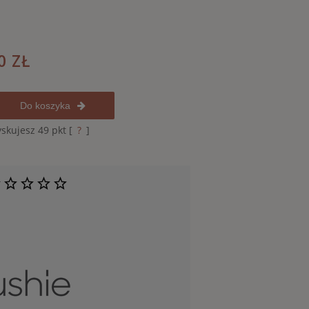
0 ZŁ
Do koszyka
yskujesz
49
pkt [
?
]