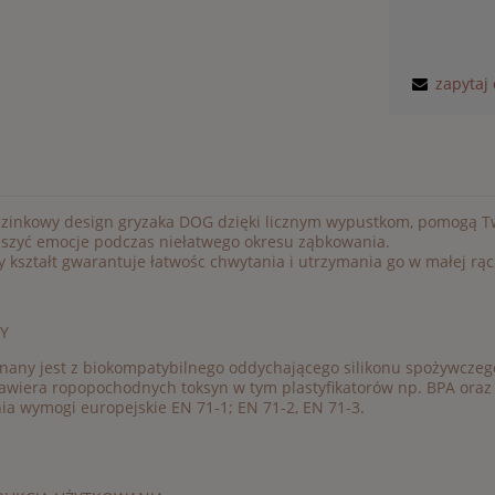
zapytaj
uzinkowy design gryzaka DOG dzięki licznym wypustkom, pomogą T
iszyć emocje podczas niełatwego okresu ząbkowania.
y kształt gwarantuje łatwośc chwytania i utrzymania go w małej rąc
Y
any jest z biokompatybilnego oddychającego silikonu spożywczeg
awiera ropopochodnych toksyn w tym plastyfikatorów np. BPA oraz 
ia wymogi europejskie EN 71-1; EN 71-2, EN 71-3.