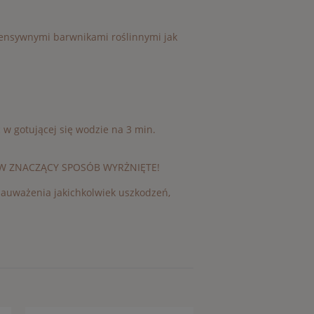
tensywnymi barwnikami roślinnymi jak
w gotującej się wodzie na 3 min.
 W ZNACZĄCY SPOSÓB WYRŻNIĘTE!
zauważenia jakichkolwiek uszkodzeń,