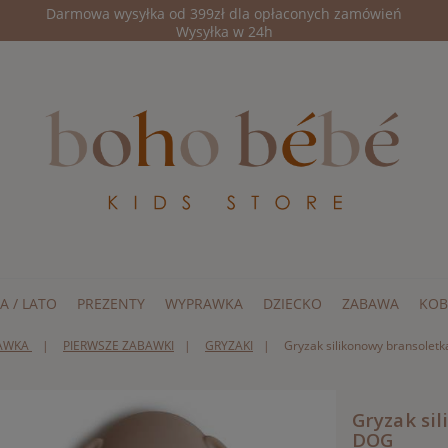
Darmowa wysyłka od 399zł dla opłaconych zamówień
Wysyłka w 24h
A / LATO
PREZENTY
WYPRAWKA
DZIECKO
ZABAWA
KOB
AWKA
PIERWSZE ZABAWKI
GRYZAKI
Gryzak silikonowy bransolet
Gryzak si
DOG