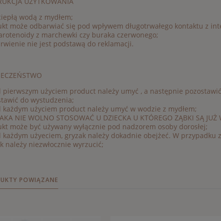
RUKCJA UŻYTKOWANIA
ciepłą wodą z mydłem;
ukt może odbarwiać się pod wpływem długotrwałego kontaktu z in
arotenoidy z marchewki czy buraka czerwonego;
wienie nie jest podstawą do reklamacji.
IECZEŃSTWO
 pierwszym użyciem product należy umyć , a następnie pozostawić 
tawić do wystudzenia;
d każdym użyciem product należy umyć w wodzie z mydłem;
AKA NIE WOLNO STOSOWAĆ U DZIECKA U KTÓREGO ZĄBKI SĄ JUŻ
ukt może być używany wyłącznie pod nadzorem osoby dorosłej;
 każdym użyeciem, gryzak należy dokadnie obejżeć. W przypadku 
k należy niezwłocznie wyrzucić;
UKTY POWIĄZANE