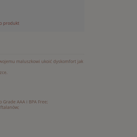
 o produkt
wojemu maluszkowi ukoić dyskomfort jak
zce.
o Grade AAA i BPA Free;
ftalanów;