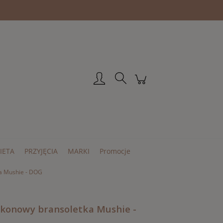
Zarejestruj się
Zaloguj się
IETA
PRZYJĘCIA
MARKI
Promocje
ka Mushie - DOG
likonowy bransoletka Mushie -