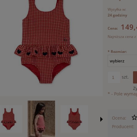
Wysyłka w:
24 godziny
149,
Cena:
Najniższa cena z
Jeżeli pr
*
Rozmiar:
30 dni, w
momentu,
sprzedaż
szt.
Z
*
- Pole wyma
Ocena:
Producent: