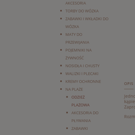
AKCESORIA
TORBY DO WÓZKA
ZABAWKI I WKŁADKI DO
WÓZKA
MATY DO
PRZEWIJANIA
POJEMNIKI NA
ŻYWNOŚĆ
NOSIDŁA I CHUSTY
WALIZKI I PLECAKI
KREMY OCHRONNE
OPIS
NA PLAŻE
Jedno
ODZIEŻ
kąpie
PLAŻOWA
Zapr
AKCESORIA DO
Rozmi
PŁYWANIA
ZABAWKI