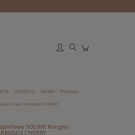
Zarejestruj się
Zaloguj się
IETA
PRZYJĘCIA
MARKI
Promocje
 Konges Sloejd - BARBADOS CHERRY
ąpielowy SOLINE Konges
BARBADOS CHERRY