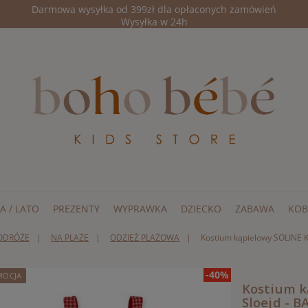
Darmowa wysyłka od 399zł dla opłaconych zamówień
Wysyłka w 24h
A / LATO
PREZENTY
WYPRAWKA
DZIECKO
ZABAWA
KOB
PODRÓŻE
NA PLAŻE
ODZIEŻ PLAŻOWA
Kostium kąpielowy SOLINE
-40%
MOCJA
Kostium k
Sloejd - 