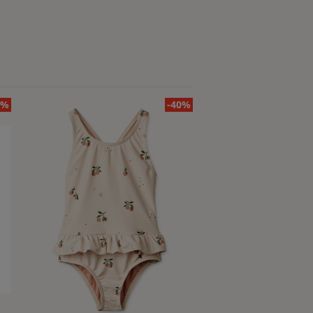
0%
-40%