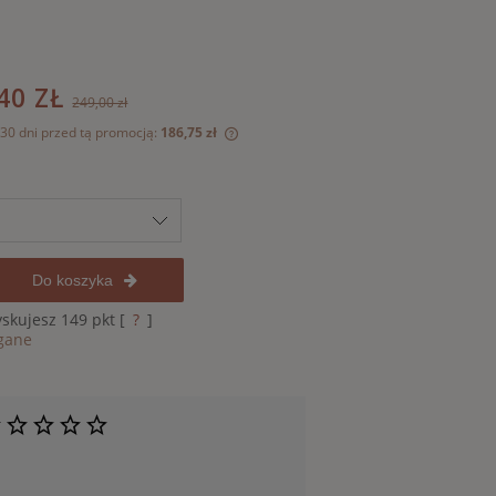
40 ZŁ
249,00 zł
 30 dni przed tą promocją:
186,75 zł
odukt jest sprzedawany krócej niż
yświetlana jest najniższa cena od
 kiedy produkt pojawił się w
y.
Do koszyka
yskujesz
149
pkt [
?
]
gane