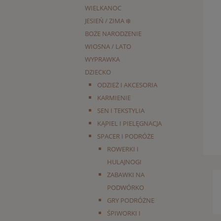
WIELKANOC
JESIEŃ / ZIMA ❄️
BOŻE NARODZENIE
WIOSNA / LATO
WYPRAWKA
DZIECKO
ODZIEŻ I AKCESORIA
KARMIENIE
SEN I TEKSTYLIA
KĄPIEL I PIELĘGNACJA
SPACER I PODRÓŻE
ROWERKI I
HULAJNOGI
ZABAWKI NA
PODWÓRKO
GRY PODRÓŻNE
ŚPIWORKI I