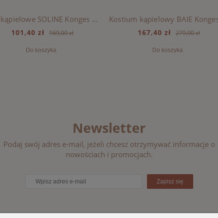
Buty kąpielowe SOLINE Konges Sloejd - BARBADOS CHERRY
101,40 zł
167,40 zł
169,00 zł
279,00 zł
Do koszyka
Do koszyka
Newsletter
Podaj swój adres e-mail, jeżeli chcesz otrzymywać informacje o
nowościach i promocjach.
Zapisz się