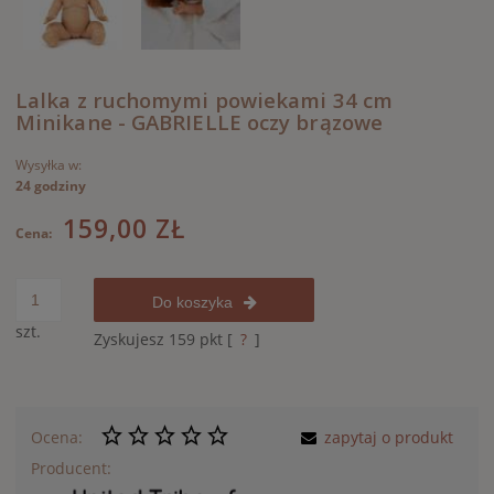
Lalka z ruchomymi powiekami 34 cm
Minikane - GABRIELLE oczy brązowe
Wysyłka w:
24 godziny
159,00 ZŁ
Cena:
Do koszyka
szt.
Zyskujesz
159
pkt [
?
]
Ocena:
zapytaj o produkt
Producent: