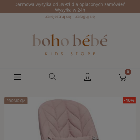
Darmowa wysyłka od 399zł dla opłaconych zamówień
Wysyłka w 24h
Zarejestruj się
Zaloguj się
-10%
PROMOCJA