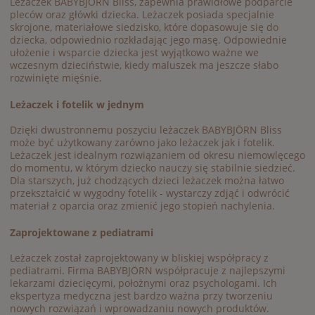
Leżaczek BABYBJÖRN Bliss, zapewnia prawidłowe podparcie
pleców oraz główki dziecka. Leżaczek posiada specjalnie
skrojone, materiałowe siedzisko, które dopasowuje się do
dziecka, odpowiednio rozkładając jego masę. Odpowiednie
ułożenie i wsparcie dziecka jest wyjątkowo ważne we
wczesnym dzieciństwie, kiedy maluszek ma jeszcze słabo
rozwinięte mięśnie.
Leżaczek i fotelik w jednym
Dzięki dwustronnemu poszyciu leżaczek BABYBJÖRN Bliss
może być użytkowany zarówno jako leżaczek jak i fotelik.
Leżaczek jest idealnym rozwiązaniem od okresu niemowlęcego
do momentu, w którym dziecko nauczy się stabilnie siedzieć.
Dla starszych, już chodzących dzieci leżaczek można łatwo
przekształcić w wygodny fotelik - wystarczy zdjąć i odwrócić
materiał z oparcia oraz zmienić jego stopień nachylenia.
Zaprojektowane z pediatrami
Leżaczek został zaprojektowany w bliskiej współpracy z
pediatrami. Firma BABYBJÖRN współpracuje z najlepszymi
lekarzami dziecięcymi, położnymi oraz psychologami. Ich
ekspertyza medyczna jest bardzo ważna przy tworzeniu
nowych rozwiązań i wprowadzaniu nowych produktów.