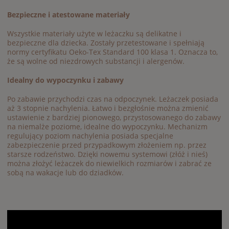
Bezpieczne i atestowane materiały
Wszystkie materiały użyte w leżaczku są delikatne i
bezpieczne dla dziecka. Zostały przetestowane i spełniają
normy certyfikatu Oeko-Tex Standard 100 klasa 1. Oznacza to,
że są wolne od niezdrowych substancji i alergenów.
Idealny do wypoczynku i zabawy
Po zabawie przychodzi czas na odpoczynek. Leżaczek posiada
aż 3 stopnie nachylenia. Łatwo i bezgłośnie można zmienić
ustawienie z bardziej pionowego, przystosowanego do zabawy
na niemalże poziome, idealne do wypoczynku. Mechanizm
regulujący poziom nachylenia posiada specjalne
zabezpieczenie przed przypadkowym złożeniem np. przez
starsze rodzeństwo. Dzięki nowemu systemowi (złóż i nieś)
można złożyć leżaczek do niewielkich rozmiarów i zabrać ze
sobą na wakacje lub do dziadków.