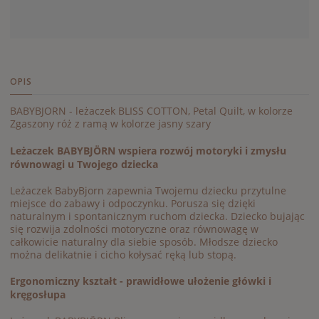
OPIS
BABYBJORN - leżaczek BLISS COTTON, Petal Quilt, w kolorze
Zgaszony róż z ramą w kolorze jasny szary
Leżaczek BABYBJÖRN wspiera rozwój motoryki i zmysłu
równowagi u Twojego dziecka
Leżaczek BabyBjorn zapewnia Twojemu dziecku przytulne
miejsce do zabawy i odpoczynku. Porusza się dzięki
naturalnym i spontanicznym ruchom dziecka. Dziecko bujając
się rozwija zdolności motoryczne oraz równowagę w
całkowicie naturalny dla siebie sposób. Młodsze dziecko
można delikatnie i cicho kołysać ręką lub stopą.
Ergonomiczny kształt - prawidłowe ułożenie główki i
kręgosłupa