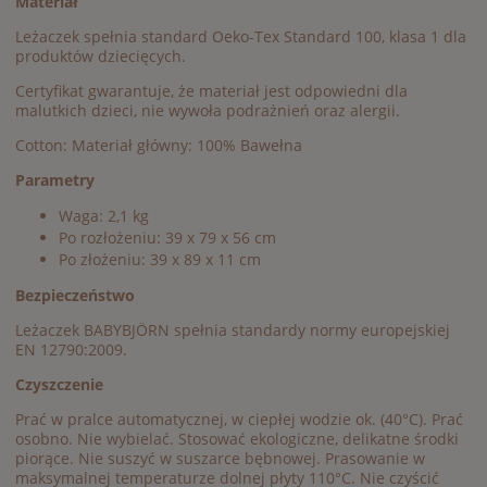
Materiał
Leżaczek spełnia standard Oeko-Tex Standard 100, klasa 1 dla
produktów dziecięcych.
Certyfikat gwarantuje, że materiał jest odpowiedni dla
malutkich dzieci, nie wywoła podrażnień oraz alergii.
Cotton: Materiał główny: 100% Bawełna
Parametry
Waga: 2,1 kg
Po rozłożeniu: 39 x 79 x 56 cm
Po złożeniu: 39 x 89 x 11 cm
Bezpieczeństwo
Leżaczek BABYBJÖRN spełnia standardy normy europejskiej
EN 12790:2009.
Czyszczenie
Prać w pralce automatycznej, w ciepłej wodzie ok. (40°C). Prać
osobno. Nie wybielać. Stosować ekologiczne, delikatne środki
piorące. Nie suszyć w suszarce bębnowej. Prasowanie w
maksymalnej temperaturze dolnej płyty 110°C. Nie czyścić