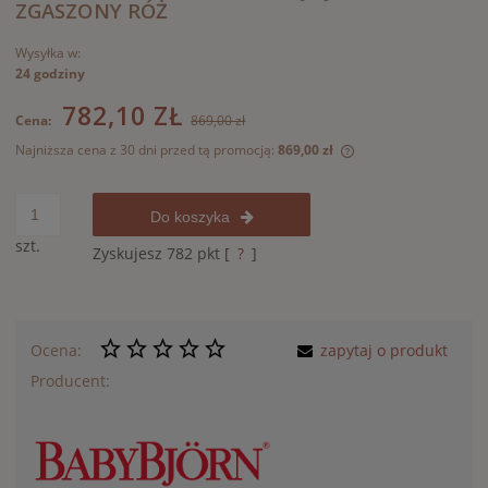
ZGASZONY RÓŻ
Wysyłka w:
24 godziny
782,10 ZŁ
Cena:
869,00 zł
Najniższa cena z 30 dni przed tą promocją:
869,00 zł
Jeżeli produkt jest
30 dni, wyświetlana
momentu, kiedy pro
Do koszyka
sprzedaży.
szt.
Zyskujesz
782
pkt [
?
]
Ocena:
zapytaj o produkt
Producent: