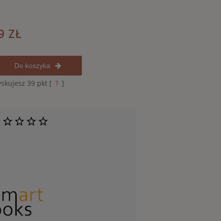
9 ZŁ
Do koszyka
yskujesz
39
pkt [
?
]