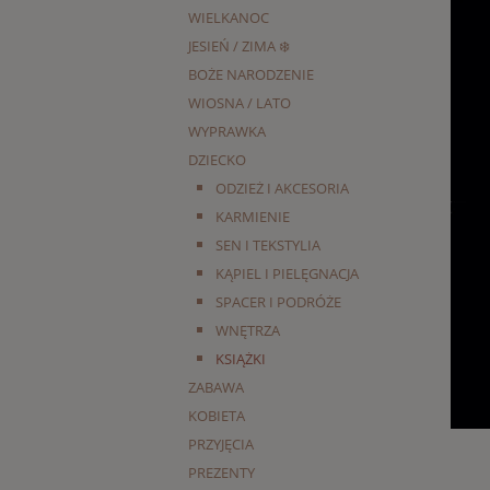
WIELKANOC
JESIEŃ / ZIMA ❄️
BOŻE NARODZENIE
WIOSNA / LATO
WYPRAWKA
DZIECKO
ODZIEŻ I AKCESORIA
KARMIENIE
SEN I TEKSTYLIA
KĄPIEL I PIELĘGNACJA
SPACER I PODRÓŻE
WNĘTRZA
KSIĄŻKI
ZABAWA
KOBIETA
PRZYJĘCIA
PREZENTY