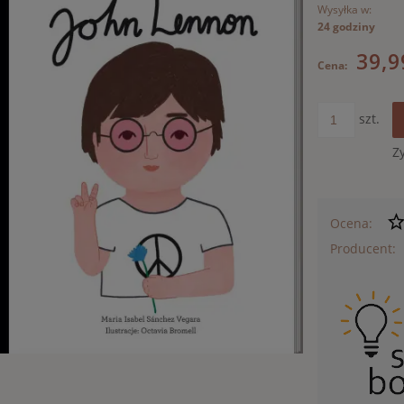
Wysyłka w:
24 godziny
39,9
Cena:
szt.
Z
Ocena:
Producent: