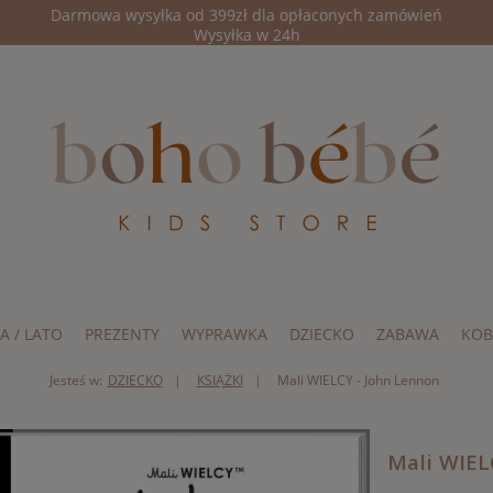
Darmowa wysyłka od 399zł dla opłaconych zamówień
Wysyłka w 24h
A / LATO
PREZENTY
WYPRAWKA
DZIECKO
ZABAWA
KOB
Jesteś w:
DZIECKO
KSIĄŻKI
Mali WIELCY - John Lennon
Mali WIEL