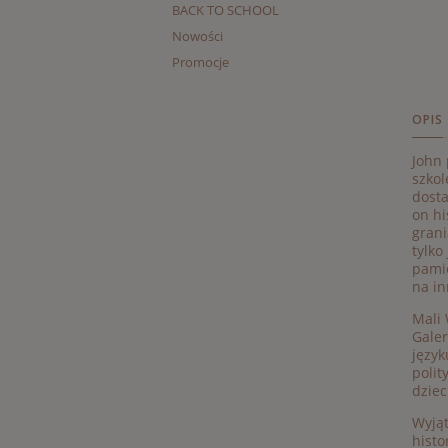
BACK TO SCHOOL
Nowości
Promocje
OPIS
John 
szkol
dosta
on hi
grani
tylko
pamię
na in
Mali 
Galer
język
polit
dziec
Wyjąt
histo