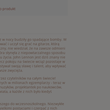
 o produkt
raz w nocy budziły go spadające bomby. W
wać i uczył się grać na gitarze, którą
zny, nie wiedział, że na zawsze odmieni
która słynęła z niepowtarzalnego sposobu
u życia. John Lennon jest dziś znany nie
rzecz pokoju na świecie wciąż pozostaje w
ystywał swoją sławę i talent, aby wpływać
wsze zwycięża.
rzez czytelników na całym świecie!
wanych w milionach egzemplarzy - teraz w
, muzyków, projektantek po naukowców,
iata, a każde z nich było kiedyś
odszego do wczesnoszkolnego. Niezwykłe
ielkimi postaciami i czerpać z nich