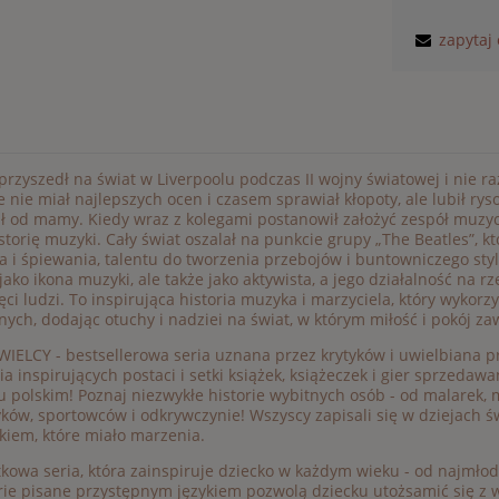
zapytaj
przyszedł na świat w Liverpoolu podczas II wojny światowej i nie 
e nie miał najlepszych ocen i czasem sprawiał kłopoty, ale lubił ryso
ł od mamy. Kiedy wraz z kolegami postanowił założyć zespół muzyc
storię muzyki. Cały świat oszalał na punkcie grupy „The Beatles”, 
a i śpiewania, talentu do tworzenia przebojów i buntowniczego styl
 jako ikona muzyki, ale także jako aktywista, a jego działalność na 
ci ludzi. To inspirująca historia muzyka i marzyciela, który wykorz
nych, dodając otuchy i nadziei na świat, w którym miłość i pokój za
WIELCY - bestsellerowa seria uznana przez krytyków i uwielbiana p
ia inspirujących postaci i setki książek, książeczek i gier sprzeda
u polskim! Poznaj niezwykłe historie wybitnych osób - od malarek
yków, sportowców i odkrywczynie! Wszyscy zapisali się w dziejach św
kiem, które miało marzenia.
kowa seria, która zainspiruje dziecko w każdym wieku - od najmł
rie pisane przystępnym językiem pozwolą dziecku utożsamić się z w