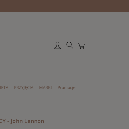
Zarejestruj się
Zaloguj się
IETA
PRZYJĘCIA
MARKI
Promocje
CY - John Lennon