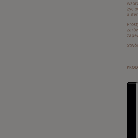
wzorc
życio
auten
Prost
zarów
zapew
Stwór
PROD