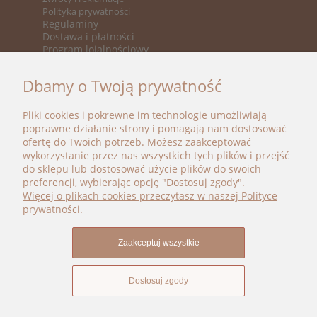
Polityka prywatności
Regulaminy
Dostawa i płatności
Program lojalnościowy
KATEGORIE
Dbamy o Twoją prywatność
Nowości
Promocje
Pliki cookies i pokrewne im technologie umożliwiają
Marki
poprawne działanie strony i pomagają nam dostosować
ofertę do Twoich potrzeb. Możesz zaakceptować
BOHO BÉBÉ
wykorzystanie przez nas wszystkich tych plików i przejść
do sklepu lub dostosować użycie plików do swoich
kontakt@bohobebe.pl
preferencji, wybierając opcję "Dostosuj zgody".
+48 696 696 979
Więcej o plikach cookies przeczytasz w naszej Polityce
Instagram
prywatności.
Facebook
Zaakceptuj wszystkie
Dostosuj zgody