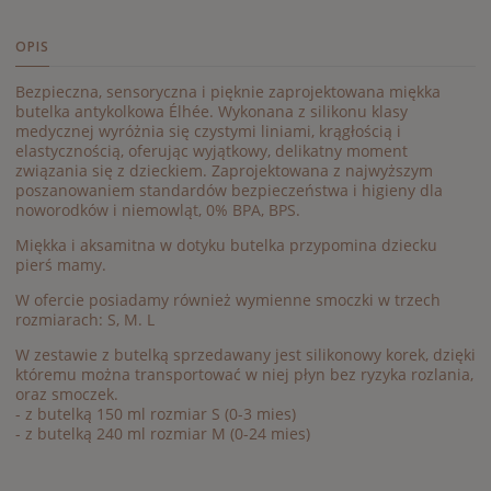
OPIS
Bezpieczna, sensoryczna i pięknie zaprojektowana miękka
butelka antykolkowa Élhée. Wykonana z silikonu klasy
medycznej wyróżnia się czystymi liniami, krągłością i
elastycznością, oferując wyjątkowy, delikatny moment
związania się z dzieckiem. Zaprojektowana z najwyższym
poszanowaniem standardów bezpieczeństwa i higieny dla
noworodków i niemowląt, 0% BPA, BPS.
Miękka i aksamitna w dotyku butelka przypomina dziecku
pierś mamy.
W ofercie posiadamy również wymienne smoczki w trzech
rozmiarach: S, M. L
W zestawie z butelką sprzedawany jest silikonowy korek, dzięki
któremu można transportować w niej płyn bez ryzyka rozlania,
oraz smoczek.
- z butelką 150 ml rozmiar S (0-3 mies)
- z butelką 240 ml rozmiar M (0-24 mies)