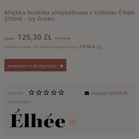
Miękka butelka antykolkowa z silikonu Élhée
330ml - Ivy Green
125,30 ZŁ
Cena:
179,00 zł
Najniższa cena z 30 dni przed tą promocją:
179,00 zł
Jeżeli produkt jest
30 dni, wyświetlana
momentu, kiedy pro
powiadom o dostępności
sprzedaży.
Ocena:
zapytaj o produkt
Producent: