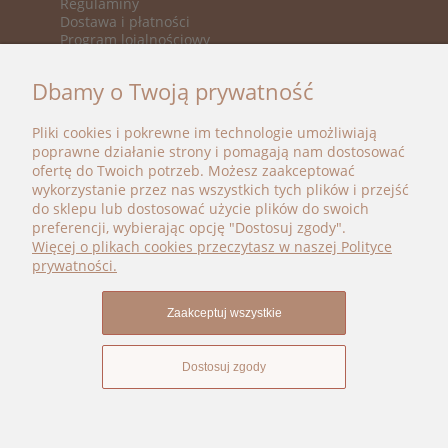
Regulaminy
Dostawa i płatności
Program lojalnościowy
KATEGORIE
Dbamy o Twoją prywatność
Nowości
Promocje
Pliki cookies i pokrewne im technologie umożliwiają
Marki
poprawne działanie strony i pomagają nam dostosować
ofertę do Twoich potrzeb. Możesz zaakceptować
BOHO BÉBÉ
wykorzystanie przez nas wszystkich tych plików i przejść
do sklepu lub dostosować użycie plików do swoich
kontakt@bohobebe.pl
preferencji, wybierając opcję "Dostosuj zgody".
+48 696 696 979
Więcej o plikach cookies przeczytasz w naszej Polityce
Instagram
prywatności.
Facebook
Zaakceptuj wszystkie
Dostosuj zgody
Pokaż pełną wersję strony