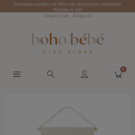
Darmowa wysyłka od 399zł dla opłaconych zamówień
Wysyłka w 24h
Zarejestruj się
Zaloguj się