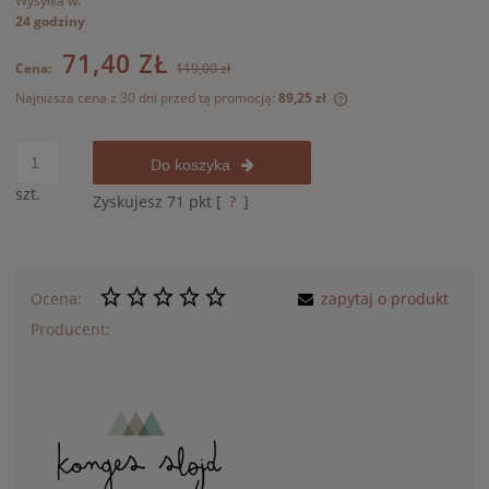
Wysyłka w:
24 godziny
71,40 ZŁ
Cena:
119,00 zł
Najniższa cena z 30 dni przed tą promocją:
89,25 zł
Jeżeli produkt jest 
30 dni, wyświetlana 
momentu, kiedy prod
Do koszyka
sprzedaży.
szt.
Zyskujesz
71
pkt [
?
]
Ocena:
zapytaj o produkt
Producent: