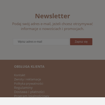
Newsletter
Podaj swój adres e-mail, jeżeli chcesz otrzymywać
informacje o nowościach i promocjach.
Zapisz się
OBSŁUGA KLIENTA
Kontakt
Zwroty i reklamacje
Polityka prywatności
Regulaminy
Dostawa i płatności
Program lojalnościowy
KATEGORIE