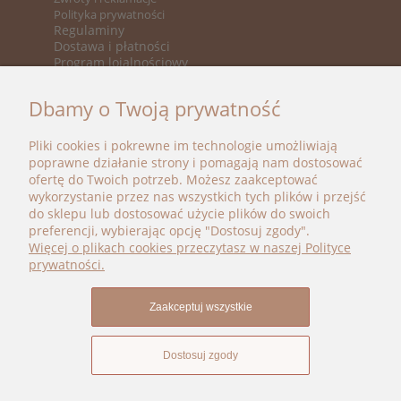
Polityka prywatności
Regulaminy
Dostawa i płatności
Program lojalnościowy
KATEGORIE
Dbamy o Twoją prywatność
Nowości
Promocje
Pliki cookies i pokrewne im technologie umożliwiają
Marki
poprawne działanie strony i pomagają nam dostosować
ofertę do Twoich potrzeb. Możesz zaakceptować
BOHO BÉBÉ
wykorzystanie przez nas wszystkich tych plików i przejść
do sklepu lub dostosować użycie plików do swoich
kontakt@bohobebe.pl
preferencji, wybierając opcję "Dostosuj zgody".
+48 696 696 979
Więcej o plikach cookies przeczytasz w naszej Polityce
Instagram
prywatności.
Facebook
Zaakceptuj wszystkie
Dostosuj zgody