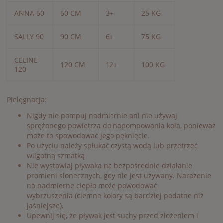
ANNA 60
60 CM
3+
25 KG
SALLY 90
90 CM
6+
75 KG
CELINE
120 CM
12+
100 KG
120
Pielęgnacja:
Nigdy nie pompuj nadmiernie ani nie używaj
sprężonego powietrza do napompowania koła, ponieważ
może to spowodować jego pęknięcie.
Po użyciu należy spłukać czystą wodą lub przetrzeć
wilgotną szmatką
Nie wystawiaj pływaka na bezpośrednie działanie
promieni słonecznych, gdy nie jest używany. Narażenie
na nadmierne ciepło może powodować
wybrzuszenia (ciemne kolory są bardziej podatne niż
jaśniejsze).
Upewnij się, że pływak jest suchy przed złożeniem i