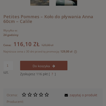
Petites Pommes – Koło do pływania Anna
60cm – Calile
Wysyłka w:
24 godziny
116,10 ZŁ
Cena:
129,00 zł
Najniższa cena z 30 dni przed tą promocją:
129,00 zł
Jeżeli produkt jest
30 dni, wyświetlana
momentu, kiedy pro
Do koszyka
sprzedaży.
szt.
Zyskujesz
116
pkt [
?
]
Ocena:
zapytaj o produkt
Producent: