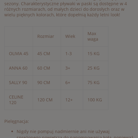
sezony. Charakterystyczne pływaki w paski są dostępne w 4
różnych rozmiarach, od małych dzieci do dorosłych oraz w
wielu pięknych kolorach, które dopełnią każdy letni look!
Max
Rozmiar
Wiek
waga
OLIVIA 45
45 CM
1-3
15 KG
ANNA 60
60 CM
3+
25 KG
SALLY 90
90 CM
6+
75 KG
CELINE
120 CM
12+
100 KG
120
Pielęgnacja:
Nigdy nie pompuj nadmiernie ani nie używaj
sprężonego powietrza do napompowania koła, ponieważ