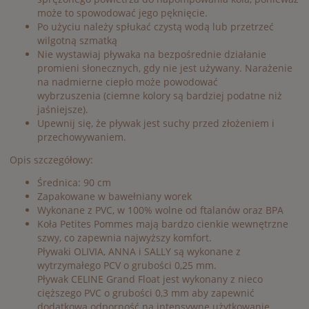
może to spowodować jego pęknięcie.
Po użyciu należy spłukać czystą wodą lub przetrzeć
wilgotną szmatką
Nie wystawiaj pływaka na bezpośrednie działanie
promieni słonecznych, gdy nie jest używany. Narażenie
na nadmierne ciepło może powodować
wybrzuszenia (ciemne kolory są bardziej podatne niż
jaśniejsze).
Upewnij się, że pływak jest suchy przed złożeniem i
przechowywaniem.
Opis szczegółowy:
Średnica: 90 cm
Zapakowane w bawełniany worek
Wykonane z PVC, w 100% wolne od ftalanów oraz BPA
Koła Petites Pommes mają bardzo cienkie wewnętrzne
szwy, co zapewnia najwyższy komfort.
Pływaki OLIVIA, ANNA i SALLY są wykonane z
wytrzymałego PCV o grubości 0,25 mm.
Pływak CELINE Grand Float jest wykonany z nieco
cięższego PVC o grubości 0,3 mm aby zapewnić
dodatkową odporność na intensywne użytkowanie.