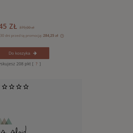
45 ZŁ
379,00 zł
 30 dni przed tą promocją:
284,25 zł
odukt jest sprzedawany krócej niż
Do koszyka
yświetlana jest najniższa cena od
 kiedy produkt pojawił się w
yskujesz
208
pkt [
?
]
y.