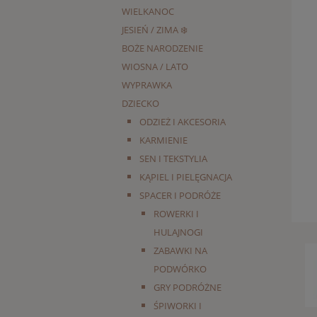
WIELKANOC
JESIEŃ / ZIMA ❄️
BOŻE NARODZENIE
WIOSNA / LATO
WYPRAWKA
DZIECKO
ODZIEŻ I AKCESORIA
KARMIENIE
SEN I TEKSTYLIA
KĄPIEL I PIELĘGNACJA
SPACER I PODRÓŻE
ROWERKI I
HULAJNOGI
ZABAWKI NA
PODWÓRKO
GRY PODRÓŻNE
ŚPIWORKI I