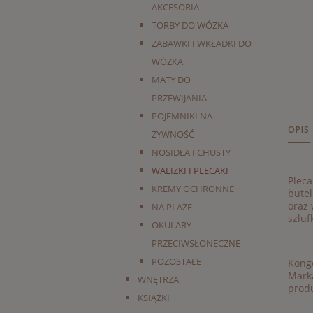
AKCESORIA
TORBY DO WÓZKA
ZABAWKI I WKŁADKI DO
WÓZKA
MATY DO
PRZEWIJANIA
POJEMNIKI NA
OPIS
ŻYWNOŚĆ
NOSIDŁA I CHUSTY
WALIZKI I PLECAKI
Pleca
KREMY OCHRONNE
butel
oraz 
NA PLAŻE
szluf
OKULARY
------
PRZECIWSŁONECZNE
POZOSTAŁE
Konge
Marka
WNĘTRZA
produ
KSIĄŻKI