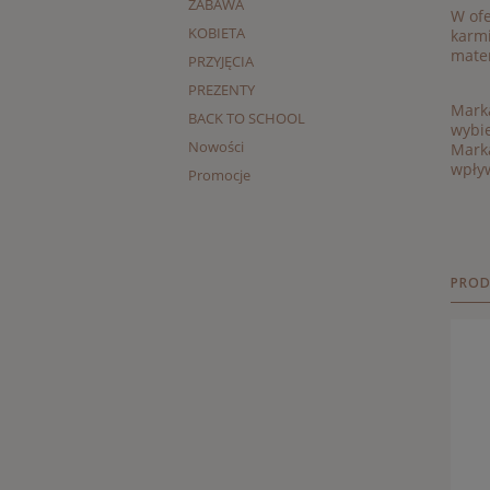
ZABAWA
W ofe
KOBIETA
karmi
mater
PRZYJĘCIA
PREZENTY
Marka
BACK TO SCHOOL
wybie
Nowości
Marka
wpły
Promocje
PROD