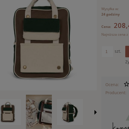
Wysyłka w:
24 godziny
208,
Cena:
Najniższa cena z
Jeżeli pr
szt.
30 dni, w
momentu,
Z
sprzedaż
Ocena:
Producent: