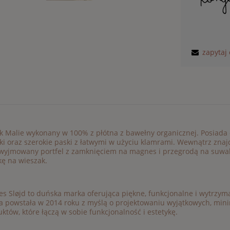
zapytaj
k Malie wykonany w 100% z płótna z bawełny organicznej. Posiada
ki oraz szerokie paski z łatwymi w użyciu klamrami. Wewnątrz zna
wyjmowany portfel z zamknięciem na magnes i przegrodą na suwak
kę na wieszak.
s Sløjd to duńska marka oferująca piękne, funkcjonalne i wytrzyma
 powstała w 2014 roku z myślą o projektowaniu wyjątkowych, mini
któw, które łączą w sobie funkcjonalność i estetykę.