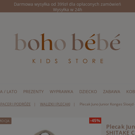
Darmowa wysyłka od 399zł dla opłaconych zamówień
Wysyłka w 24h
A / LATO
PREZENTY
WYPRAWKA
DZIECKO
ZABAWA
KOB
SPACER I PODRÓŻE
WALIZKI I PLECAKI
Plecak Juno Junior Konges Sloej
-45%
MOCJA
Plecak Jun
SHITAKE 