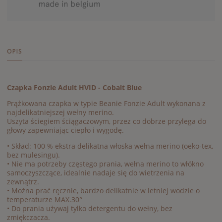
OPIS
Czapka Fonzie Adult HVID - Cobalt Blue
Prążkowana czapka w typie Beanie Fonzie Adult wykonana z
najdelikatniejszej wełny merino.
Uszyta ściegiem ściągaczowym, przez co dobrze przylega do
głowy zapewniając ciepło i wygodę.
• Skład: 100 % ekstra delikatna włoska wełna merino (oeko-tex,
bez mulesingu).
• Nie ma potrzeby częstego prania, wełna merino to włókno
samoczyszczące, idealnie nadaje się do wietrzenia na
zewnątrz.
• Można prać ręcznie, bardzo delikatnie w letniej wodzie o
temperaturze MAX.30°
• Do prania używaj tylko detergentu do wełny, bez
zmiękczacza.