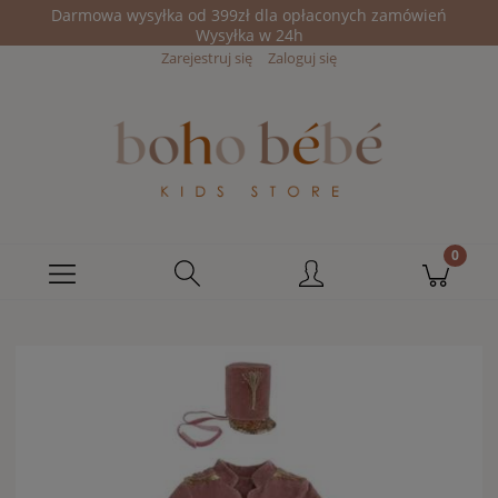
Darmowa wysyłka od 399zł dla opłaconych zamówień
Wysyłka w 24h
Zarejestruj się
Zaloguj się