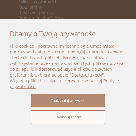
Polityka prywatności
Regulaminy
Dostawa i płatności
Program lojalnościowy
KATEGORIE
Dbamy o Twoją prywatność
Nowości
Promocje
Pliki cookies i pokrewne im technologie umożliwiają
Marki
poprawne działanie strony i pomagają nam dostosować
ofertę do Twoich potrzeb. Możesz zaakceptować
BOHO BÉBÉ
wykorzystanie przez nas wszystkich tych plików i przejść
do sklepu lub dostosować użycie plików do swoich
kontakt@bohobebe.pl
preferencji, wybierając opcję "Dostosuj zgody".
+48 696 696 979
Więcej o plikach cookies przeczytasz w naszej Polityce
Instagram
prywatności.
Facebook
Zaakceptuj wszystkie
Dostosuj zgody