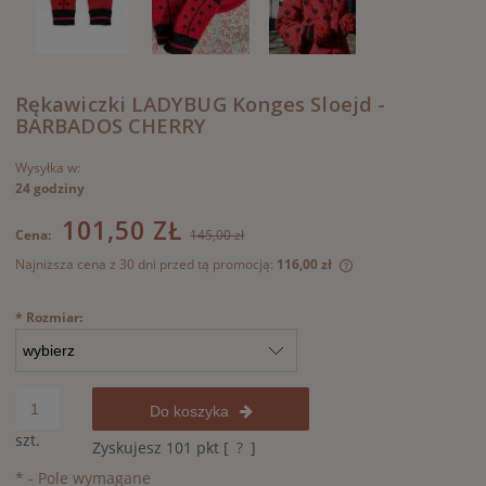
Rękawiczki LADYBUG Konges Sloejd -
BARBADOS CHERRY
Wysyłka w:
24 godziny
101,50 ZŁ
Cena:
145,00 zł
Najniższa cena z 30 dni przed tą promocją:
116,00 zł
Jeżeli produkt jest
30 dni, wyświetlana
*
Rozmiar:
momentu, kiedy pro
sprzedaży.
Do koszyka
szt.
Zyskujesz
101
pkt [
?
]
*
- Pole wymagane