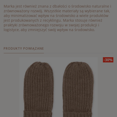
Marka jest również znana z dbałości o środowisko naturalne i
zrównoważony rozwój. Wszystkie materiały są wybierane tak,
aby minimalizować wpływ na środowisko a wiele produktów
jest produkowanych z recyklingu. Marka stosuje również
praktyki zrównoważonego rozwoju w swojej produkcji i
logistyce, aby zmniejszyć swój wpływ na środowisko.
PRODUKTY POWIĄZANE
-30%